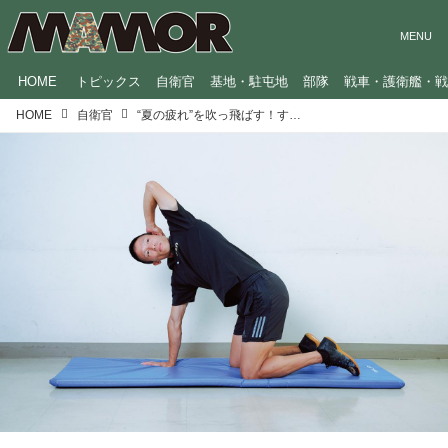
HOME
トピックス
自衛官
基地・駐屯地
部隊
戦車・護衛艦・
HOME
自衛官
“夏の疲れ”を吹っ飛ばす！すぐできる「秋バテ解消ストレッチ」を自衛隊体育学校が伝授