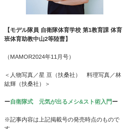
【モデル隊員 自衛隊体育学校 第1教育課 体育
班体育助教中山2等陸曹】
（MAMOR2024年11月号）
＜人物写真／星 亘（扶桑社） 料理写真／林
紘輝（扶桑社）＞
ー
自衛隊式 元気が出るメシ&スト術入門
ー
※記事内容は上記掲載号の発売時点のもので
す