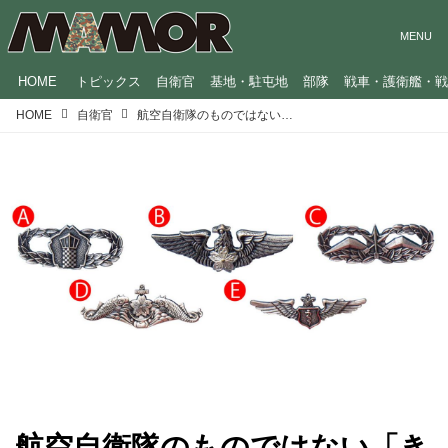
HOME
トピックス
自衛官
基地・駐屯地
部隊
戦車・護衛艦・
HOME
自衛官
航空自衛隊のものではない「き章」はどれ？ 知識と判断力が試される「自衛隊脳トレ」
航空自衛隊のものではない「き