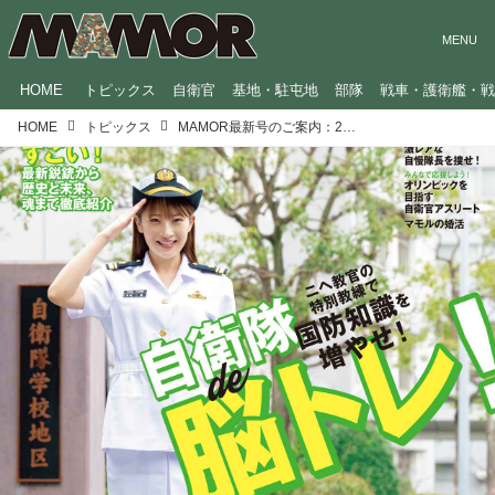
HOME
トピックス
自衛官
基地・駐屯地
部隊
戦車・護衛艦・
HOME
トピックス
MAMOR最新号のご案内：2024年6月号【巻頭特集：自衛隊de脳トレ！】