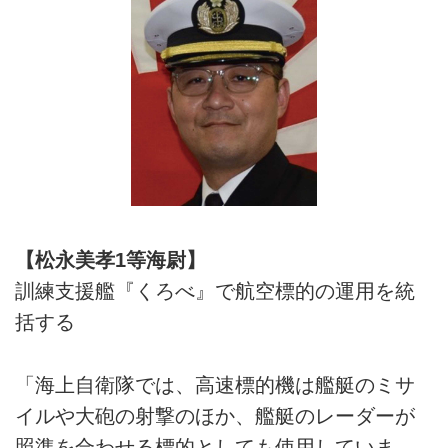
【松永美孝1等海尉】
訓練支援艦『くろべ』で航空標的の運用を統
括する
「海上自衛隊では、高速標的機は艦艇のミサ
イルや大砲の射撃のほか、艦艇のレーダーが
照準を合わせる標的としても使用していま