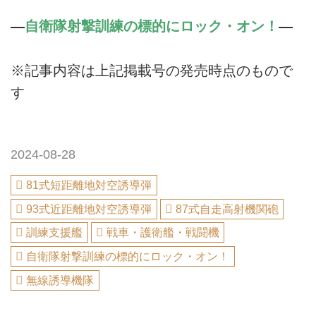
―
自衛隊射撃訓練の標的にロック・オン！
―
※記事内容は上記掲載号の発売時点のもので
す
2024-08-28
81式短距離地対空誘導弾
93式近距離地対空誘導弾
87式自走高射機関砲
訓練支援艦
戦車・護衛艦・戦闘機
自衛隊射撃訓練の標的にロック・オン！
無線誘導機隊