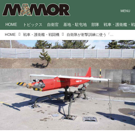
HOME
トピックス
自衛官
基地・駐屯地
部隊
戦車・護衛艦・
HOME
戦車・護衛艦・戦闘機
自衛隊が射撃訓練に使う「標的」ってどんなの？ 飛行機にそっくりなものも