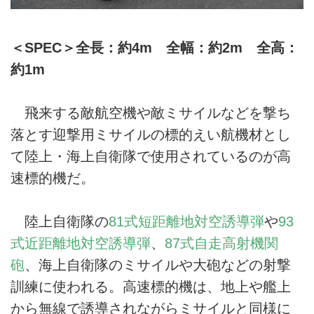
＜SPEC＞全長：約4m 全幅：約2m 全高：
約1m
飛来する敵航空機や敵ミサイルなどを撃ち
落とす迎撃用ミサイルの標的えい航機材とし
て陸上・海上自衛隊で使用されているのが高
速標的機だ。
陸上自衛隊の
81式短距離地対空誘導弾
や
93
式近距離地対空誘導弾
、
87式自走高射機関
砲
、海上自衛隊のミサイルや大砲などの射撃
訓練に使われる。高速標的機は、地上や艦上
から無線で誘導されながらミサイルと同様に