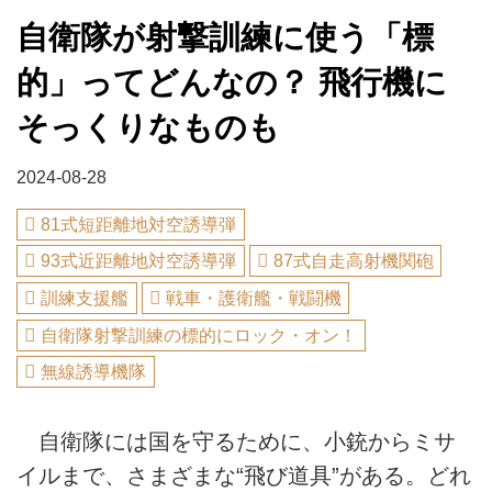
自衛隊が射撃訓練に使う「標
的」ってどんなの？ 飛行機に
そっくりなものも
2024-08-28
81式短距離地対空誘導弾
93式近距離地対空誘導弾
87式自走高射機関砲
訓練支援艦
戦車・護衛艦・戦闘機
自衛隊射撃訓練の標的にロック・オン！
無線誘導機隊
自衛隊には国を守るために、小銃からミサ
イルまで、さまざまな“飛び道具”がある。どれ