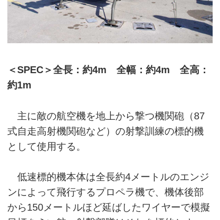
＜SPEC＞全長：約4m 全幅：約4m 全高：
約1m
主に敵の航空機を地上から撃つ機関砲（87
式自走高射機関砲など）の射撃訓練の標的機
として使用する。
低速標的機本体は全長約4メートルのエンジ
ンによって飛行するプロペラ機で、機体後部
から150メートルほど延ばしたワイヤーで模擬