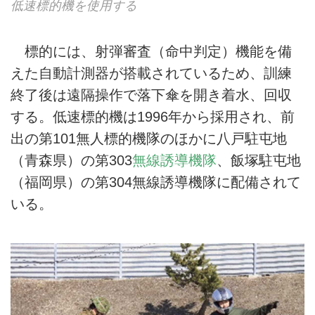
低速標的機を使用する
標的には、射弾審査（命中判定）機能を備
えた自動計測器が搭載されているため、訓練
終了後は遠隔操作で落下傘を開き着水、回収
する。低速標的機は1996年から採用され、前
出の第101無人標的機隊のほかに八戸駐屯地
（青森県）の第303
無線誘導機隊
、飯塚駐屯地
（福岡県）の第304無線誘導機隊に配備されて
いる。