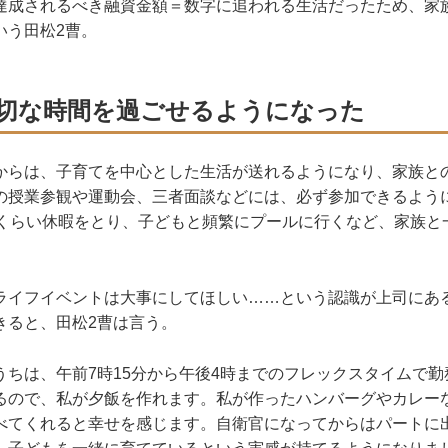
成されるべき融資金額＝数字に追われる生活だったため、家
いう田松2曹。
切な時間を過ごせるようになった
からは、子育てを中心とした生活が送れるようになり、家族と
の授業参観や運動会、三者面談などには、必ず参加できるよう
日くらい休暇をとり、子どもと頻繁にプールに行くなど、家族と
イフイベントは大事にしてほしい……という認識が上司にあ
きると、田松2曹は言う。
うちは、午前7時15分から午後4時までのフレックスタイムで
るので、私が夕飯を作れます。私が作ったハンバーグやカレー
べてくれると幸せを感じます。自衛官になってからはパートに