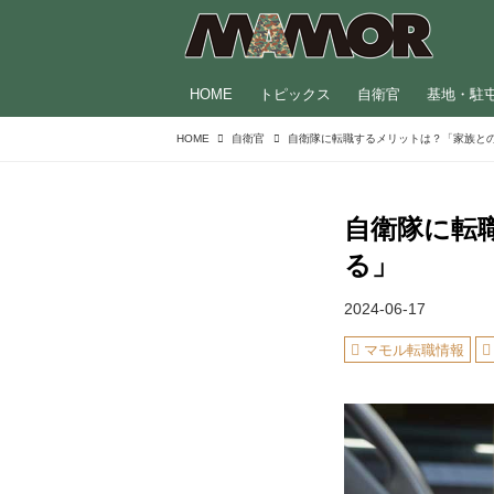
HOME
トピックス
自衛官
基地・駐
HOME
自衛官
自衛隊に転
る」
2024-06-17
マモル転職情報