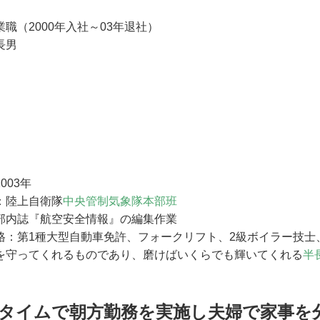
職（2000年入社～03年退社）
、長男
003年
：陸上自衛隊
中央管制気象隊本部班
部内誌『航空安全情報』の編集作業
格：第1種大型自動車免許、フォークリフト、2級ボイラー技士
を守ってくれるものであり、磨けばいくらでも輝いてくれる
半
タイムで朝方勤務を実施し夫婦で家事を