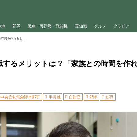
屯地
部隊
戦車・護衛艦・戦闘機
豆知識
グルメ
グラビア
自衛隊に転職するメリットは？「家族との時間を作れるようになる」
職するメリットは？「家族との時間を作
中央管制気象隊本部班
半長靴
自衛官
部隊
転職