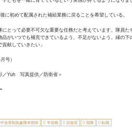
、子どもを一緒に育てているという実感が持てるようになりま
後に初めて配属された補給業務に戻ることを希望している。
隊にとって必要不可欠な重要な任務だと考えています。隊員た
物品がいつでも補充できているよう、不足がないよう、縁の下
で貢献していきたい」
年4月号）
影／Yuh 写真提供／防衛省＞
ー
中央管制気象隊本部班
半長靴
自衛官
部隊
転職