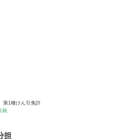
、第1種けん引免許
長靴
分担