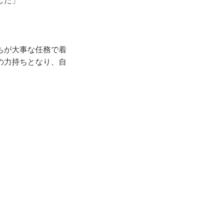
した」
ちが大事な任務で着
の力持ちとなり、自