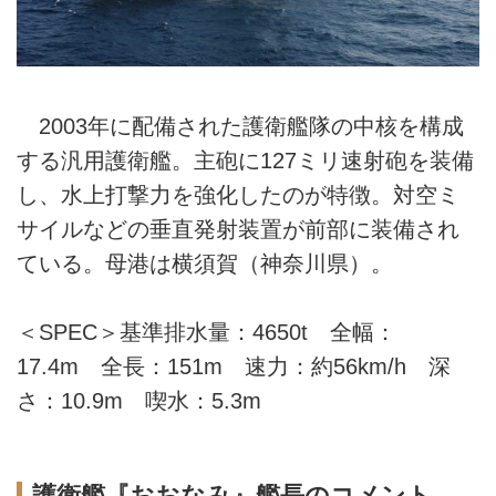
2003年に配備された護衛艦隊の中核を構成
する汎用護衛艦。主砲に127ミリ速射砲を装備
し、水上打撃力を強化したのが特徴。対空ミ
サイルなどの垂直発射装置が前部に装備され
ている。母港は横須賀（神奈川県）。
＜SPEC＞基準排水量：4650t 全幅：
17.4m 全長：151m 速力：約56km/h 深
さ：10.9m 喫水：5.3m
護衛艦『おおなみ』艦長のコメント