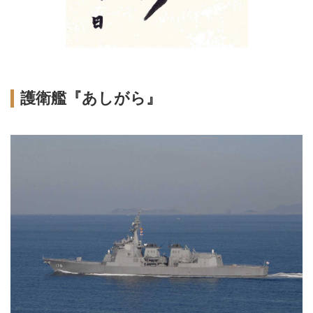
護衛艦『あしがら』