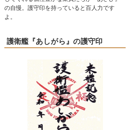
の自慢。護守印を持っていると百人力です
よ。
護衛艦『あしがら』の護守印