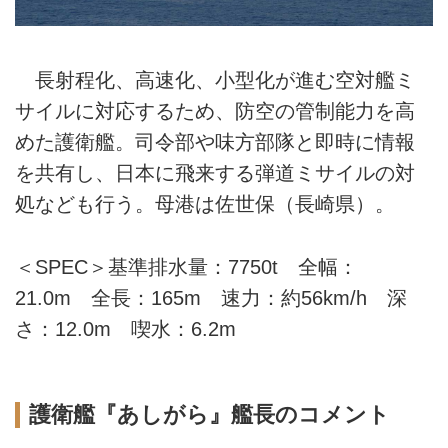
長射程化、高速化、小型化が進む空対艦ミ
サイルに対応するため、防空の管制能力を高
めた護衛艦。司令部や味方部隊と即時に情報
を共有し、日本に飛来する弾道ミサイルの対
処なども行う。母港は佐世保（長崎県）。
＜SPEC＞基準排水量：7750t 全幅：
21.0m 全長：165m 速力：約56km/h 深
さ：12.0m 喫水：6.2m
護衛艦『あしがら』艦長のコメント