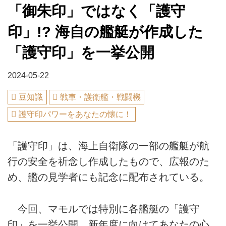
「御朱印」ではなく「護守
印」!? 海自の艦艇が作成した
「護守印」を一挙公開
2024-05-22
豆知識
戦車・護衛艦・戦闘機
護守印パワーをあなたの懐に！
「護守印」は、海上自衛隊の一部の艦艇が航
行の安全を祈念し作成したもので、広報のた
め、艦の見学者にも記念に配布されている。
今回、マモルでは特別に各艦艇の「護守
印」を一挙公開。新年度に向けてあなたの心