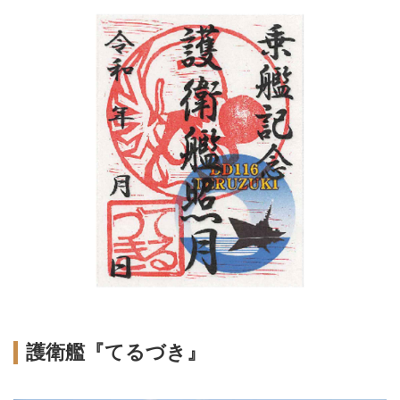
護衛艦『てるづき』