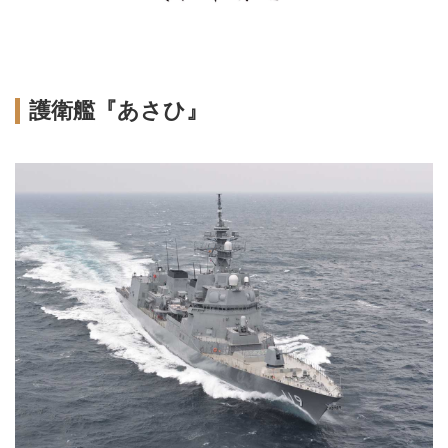
護衛艦『あさひ』