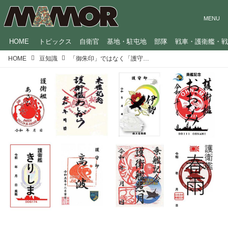
HOME
トピックス
自衛官
基地・駐屯地
部隊
戦車・護衛艦・
HOME
豆知識
「御朱印」ではなく「護守印」!? 海自の艦艇が作成した「護守印」を一挙公開