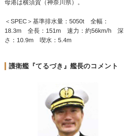
母港は横須賀（神奈川県）。
＜SPEC＞基準排水量：5050t 全幅：
18.3m 全長：151m 速力：約56km/h 深
さ：10.9m 喫水：5.4m
護衛艦『てるづき』艦長のコメント