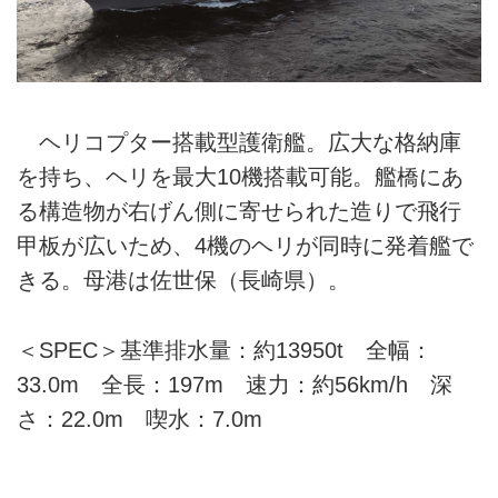
ヘリコプター搭載型護衛艦。広大な格納庫
を持ち、ヘリを最大10機搭載可能。艦橋にあ
る構造物が右げん側に寄せられた造りで飛行
甲板が広いため、4機のヘリが同時に発着艦で
きる。母港は佐世保（長崎県）。
＜SPEC＞基準排水量：約13950t 全幅：
33.0m 全長：197m 速力：約56km/h 深
さ：22.0m 喫水：7.0m