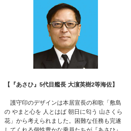
【『あさひ』5代目艦長 大濵英樹2等海佐】
護守印のデザインは本居宣長の和歌「敷島
の やまと心を 人とはば 朝日に匂う 山さくら
花」から考えられました。困難な任務も完遂
してくれる個性豊かな乗員たちが『あさひ』