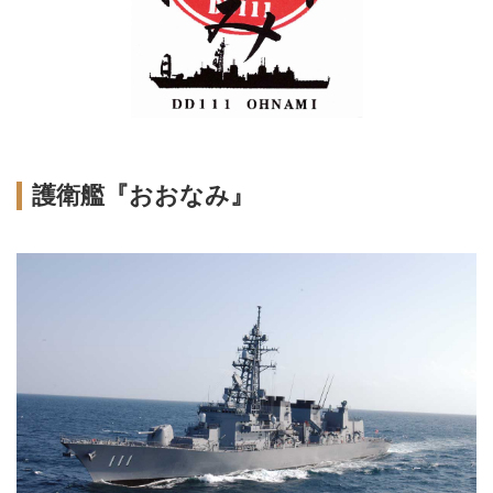
護衛艦『おおなみ』