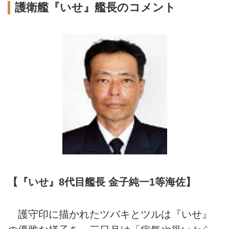
護衛艦『いせ』艦長のコメント
【『いせ』8代目艦長 金子純一1等海佐】
護守印に描かれたツバキとツルは『いせ』