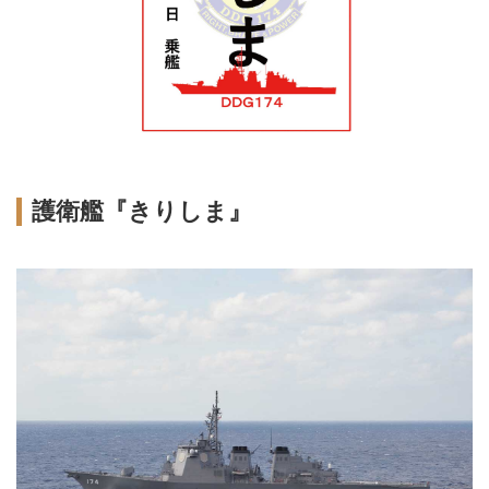
護衛艦『きりしま』