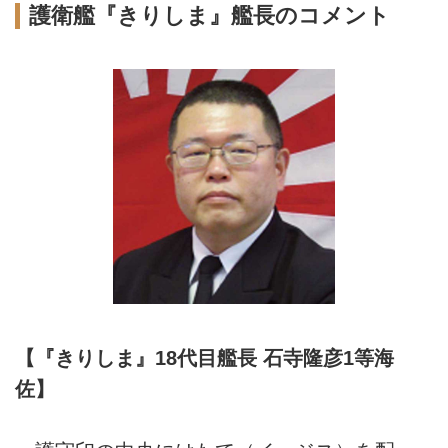
護衛艦『きりしま』艦長のコメント
【『きりしま』18代目艦長 石寺隆彦1等海
佐】