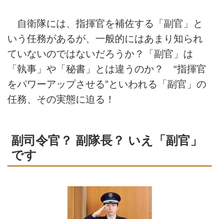
自衛隊には、指揮官を補佐する「副官」と
いう任務があるが、一般的にはあまり知られ
ていないのではないだろうか？「副官」は
「執事」や「秘書」とは違うのか？ “指揮官
をパワーアップさせる”といわれる「副官」の
任務、その実態に迫る！
副司令官？ 副隊長？ いえ「副官」
です