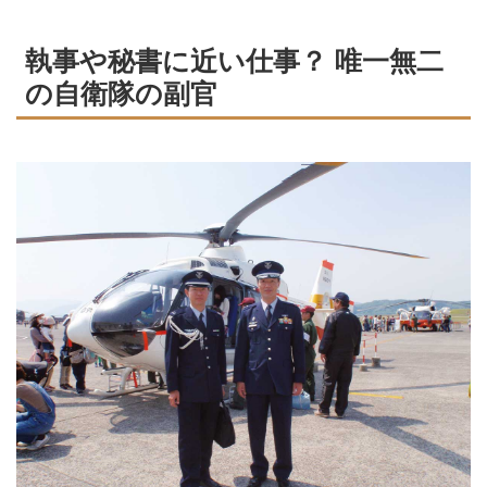
執事や秘書に近い仕事？ 唯一無二
の自衛隊の副官