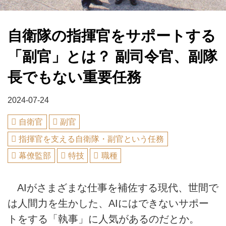
自衛隊の指揮官をサポートする
「副官」とは？ 副司令官、副隊
長でもない重要任務
2024-07-24
自衛官
副官
指揮官を支える自衛隊・副官という任務
幕僚監部
特技
職種
AIがさまざまな仕事を補佐する現代、世間で
は人間力を生かした、AIにはできないサポー
トをする「執事」に人気があるのだとか。