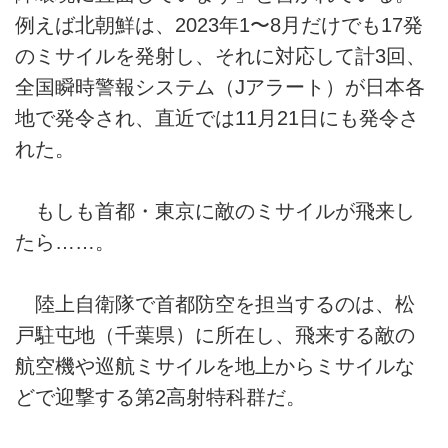
例えば北朝鮮は、2023年1〜8月だけでも17発
のミサイルを発射し、それに対応して計3回、
全国瞬時警報システム（Jアラート）が日本各
地で発令され、直近では11月21日にも発令さ
れた。
もしも首都・東京に敵のミサイルが飛来し
たら……。
陸上自衛隊で首都防空を担当するのは、松
戸駐屯地（千葉県）に所在し、飛来する敵の
航空機や巡航ミサイルを地上からミサイルな
どで迎撃する第2高射特科群だ。