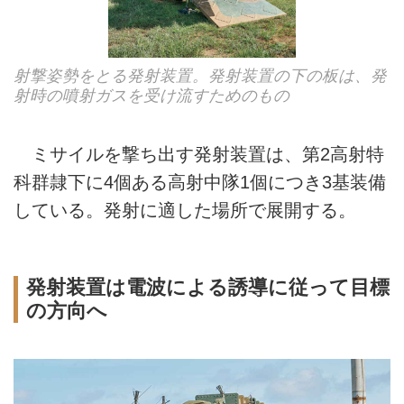
射撃姿勢をとる発射装置。発射装置の下の板は、発
射時の噴射ガスを受け流すためのもの
ミサイルを撃ち出す発射装置は、第2高射特
科群隷下に4個ある高射中隊1個につき3基装備
している。発射に適した場所で展開する。
発射装置は電波による誘導に従って目標
の方向へ