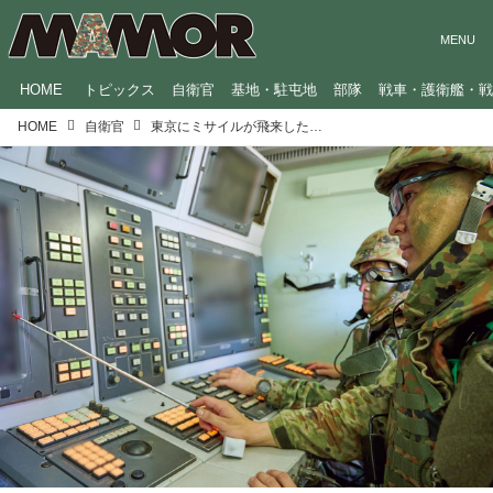
HOME
トピックス
自衛官
基地・駐屯地
部隊
戦車・護衛艦・
HOME
自衛官
東京にミサイルが飛来したら…自衛隊の迎撃作戦をシミュレーションしてみた