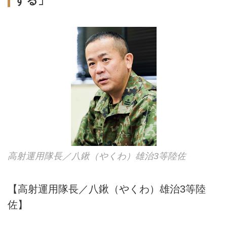
する」
高射運用隊長／八鍬（やくわ）雄治3等陸佐
【高射運用隊長／八鍬（やくわ）雄治3等陸
佐】