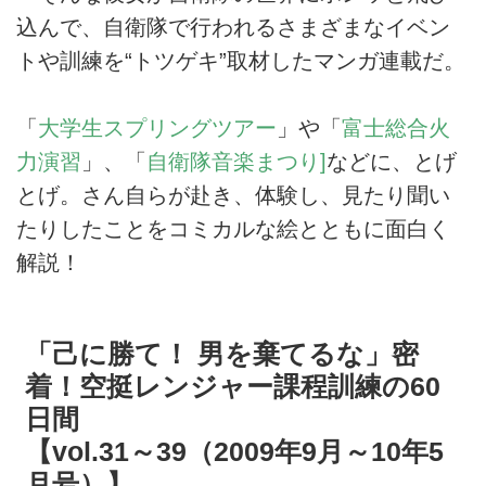
込んで、自衛隊で行われるさまざまなイベン
トや訓練を“トツゲキ”取材したマンガ連載だ。
「
大学生スプリングツアー
」や「
富士総合火
力演習
」、「
自衛隊音楽まつり]
などに、とげ
とげ。さん自らが赴き、体験し、見たり聞い
たりしたことをコミカルな絵とともに面白く
解説！
「己に勝て！ 男を棄てるな」密
着！空挺レンジャー課程訓練の60
日間
【vol.31～39（2009年9月～10年5
月号）】