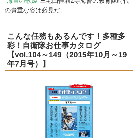
“
海自の歌姫
”三宅由佳莉2等海曹の教育隊時代
の貴重な姿は必見だ。
こんな任務もあるんです！多種多
彩！自衛隊お仕事カタログ
【vol.104～149（2015年10月～19
年7月号）】