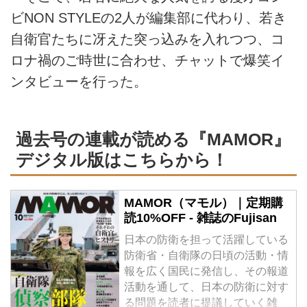
ビNON STYLEの2人が編集部に代わり、若き
自衛官たちに冴えた突っ込みを入れつつ、コ
ロナ禍のご時世に合わせ、チャットで爆笑イ
ンタビューを行った。
過去号の連載が読める『MAMOR』
デジタル版はこちらから！
MAMOR（マモル）｜定期購
読10%OFF - 雑誌のFujisan
日本の防衛を担って活躍している
防衛省・自衛隊の日頃の活動・情
報を広く国民に発信し、その報道
活動を通して、日本の防衛に対す
る問題を読者に提議していく雑