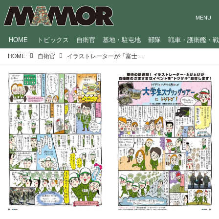
HOME
トピックス
自衛官
基地・駐屯地
部隊
戦車・護衛艦・
HOME
自衛官
イラストレーターが「富士総合火力演習」にトツゲキ!?／『MAMOR』200号記念・人気連載を振り返る