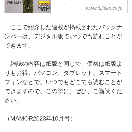
誌。毎月、日本の防衛に関する旬
www.fujisan.co.jp
な特集や、自衛隊の基礎知識、日
本各地に展開する部隊の活動紹
介、装備品の紹介など、わかりや
ここで紹介した連載が掲載されたバックナ
すい記事と、迫力満点の写真で、
ンバーは、デジタル版でいつでも読むことが
日本の防衛の最前線の情報が楽し
できます。
く読める、防衛省公認のオフィシ
ャル・マガジン。
雑誌の内容は紙版と同じで、価格は紙版よ
りもお得。パソコン、ダブレット、スマート
フォンなどで、いつでもどこでも読むことが
できますので、この際に、ぜひ、ご購読くだ
さい。
（MAMOR2023年10月号）