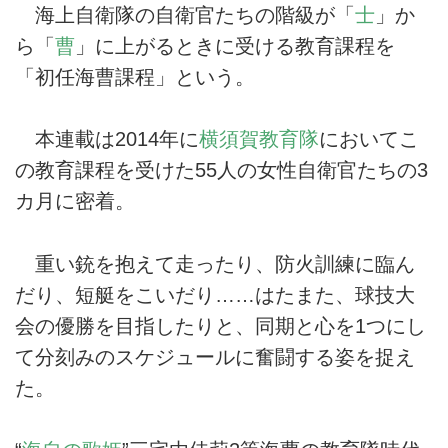
海上自衛隊の自衛官たちの階級が「
士
」か
ら「
曹
」に上がるときに受ける教育課程を
「初任海曹課程」という。
本連載は2014年に
横須賀教育隊
においてこ
の教育課程を受けた55人の女性自衛官たちの3
カ月に密着。
重い銃を抱えて走ったり、防火訓練に臨ん
だり、短艇をこいだり……はたまた、球技大
会の優勝を目指したりと、同期と心を1つにし
て分刻みのスケジュールに奮闘する姿を捉え
た。