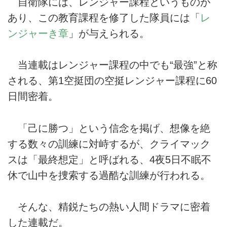
自衛隊には、レンジャー課程というものが
あり、この教育課程を修了した隊員には「
レ
ンジャーき章
」が与えられる。
当連載はレンジャー課程の中でも“最強”と称
される、第1空挺団の空挺レンジャー課程に60
日間密着。
「己に勝つ」という信念を掲げ、想像を絶
する数々の訓練に対峙するが、クライマック
スは「最終想定」と呼ばれる、4夜5日不眠不
休で山中を捜索する過酷な訓練が行われる。
そんな、精鋭たちの熱い人間ドラマに密着
した連載だ。