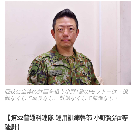
競技会全体の計画を担う小野1尉のモットーは「挑
戦なくして成長なし、対話なくして前進なし」
【第32普通科連隊 運用訓練幹部 小野賢治1等
陸尉】