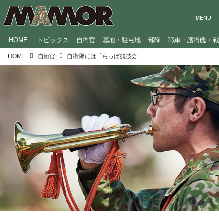
HOME
トピックス
自衛官
基地・駐屯地
部隊
戦車・護衛艦・
HOME
自衛官
自衛隊には「らっぱ競技会」や「炊事競技会」がある なんのため？