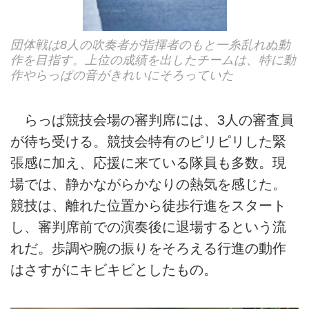
団体戦は8人の吹奏者が指揮者のもと一糸乱れぬ動
作を目指す。上位の成績を出したチームは、特に動
作やらっぱの音がきれいにそろっていた
らっぱ競技会場の審判席には、3人の審査員
が待ち受ける。競技会特有のピリピリした緊
張感に加え、応援に来ている隊員も多数。現
場では、静かながらかなりの熱気を感じた。
競技は、離れた位置から徒歩行進をスタート
し、審判席前での演奏後に退場するという流
れだ。歩調や腕の振りをそろえる行進の動作
はさすがにキビキビとしたもの。