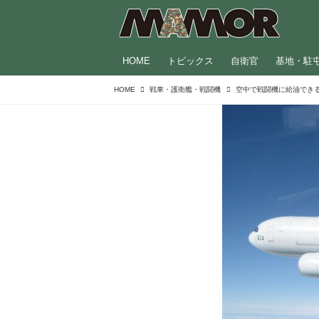
HOME
トピックス
自衛官
基地・駐
HOME
戦車・護衛艦・戦闘機