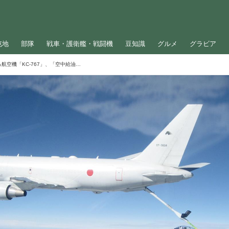
屯地
部隊
戦車・護衛艦・戦闘機
豆知識
グルメ
グラビア
空中で戦闘機に給油できる航空機「KC-767」、「空中給油」ってどうやるの？