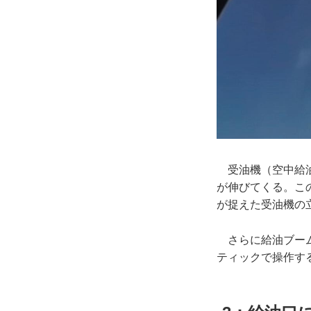
受油機（空中給油
が伸びてくる。こ
が捉えた受油機の
さらに給油ブーム
ティックで操作す