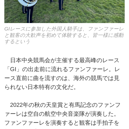
GIレースに参加した外国人騎手は、ファンファーレ
と観客の大歓声を初めて体験すると、皆一様に感動
するという
日本中央競馬会が主催する最高峰のレース
「GI」の出走前に流れるファンファーレ。レ
ース直前に曲を流すのは、海外の競馬では見
られない日本特有の文化だ。
2022年の秋の天皇賞と有馬記念のファンフ
ァーレは空自の航空中央音楽隊が演奏した。
ファンファーレを演奏すると観客は手拍子を