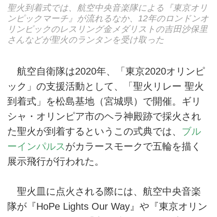
聖火到着式では、航空中央音楽隊による『東京オリ
ンピックマーチ』が流れるなか、12年のロンドンオ
リンピックのレスリング金メダリストの吉田沙保里
さんなどが聖火のランタンを受け取った
航空自衛隊は2020年、「東京2020オリンピ
ック」の支援活動として、「聖火リレー 聖火
到着式」を松島基地（宮城県）で開催。ギリ
シャ・オリンピア市のヘラ神殿跡で採火され
た聖火が到着するというこの式典では、
ブル
ーインパルス
がカラースモークで五輪を描く
展示飛行が行われた。
聖火皿に点火される際には、航空中央音楽
隊が『HoPe Lights Our Way』や『東京オリン