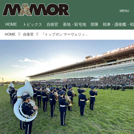
HOME
トピックス
自衛官
基地・駐屯地
部隊
戦車・護衛艦・
HOME
自衛官
『トップガン マーヴェリック』のプロモ映像にも出演、空自音楽隊の自由な気風