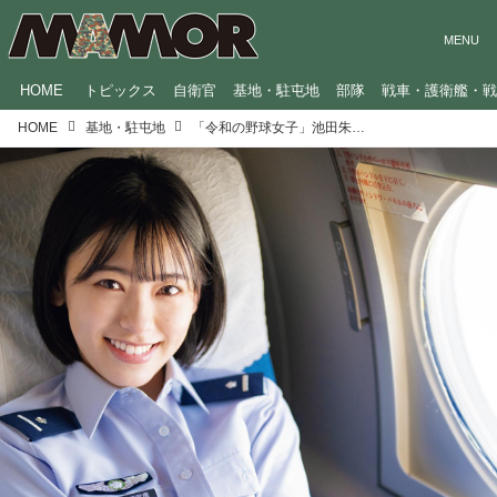
HOME
トピックス
自衛官
基地・駐屯地
部隊
戦車・護衛艦・
HOME
基地・駐屯地
「令和の野球女子」池田朱那が入間基地に登板？【画像あり】