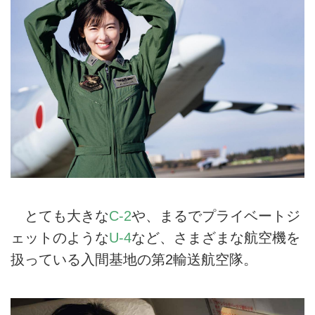
とても大きな
C-2
や、まるでプライベートジ
ェットのような
U-4
など、さまざまな航空機を
扱っている入間基地の第2輸送航空隊。