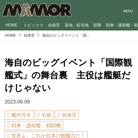
HOME
トピックス
自衛官
基地・駐屯地
部隊
戦車・護衛艦・
HOME
自衛官
海自のビッグイベント「国際観艦式」の舞台裏 主役は艦艇だけじゃない
海自のビッグイベント「国際観
艦式」の舞台裏 主役は艦艇だ
けじゃない
2023-06-09
艦内号令
右舷
自衛官
戦車・護衛艦・戦闘機
世界よ、これが日本の観艦式だ！