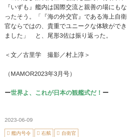
『いずも』艦内は国際交流と親善の場にもな
ったそう。「『海の外交官』である海上自衛
官ならではの、貴重でユニークな体験ができ
ました」 と、尾形3佐は振り返った。
＜文／古里学 撮影／村上淳＞
（MAMOR2023年3月号）
ー
世界よ、これが日本の観艦式だ！
ー
2023-06-09
艦内号令
右舷
自衛官