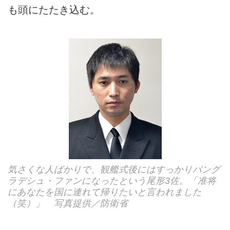
も頭にたたき込む。
気さくな人ばかりで、観艦式後にはすっかりバング
ラデシュ・ファンになったという尾形3佐。「准将
にあなたを国に連れて帰りたいと言われました
（笑）」 写真提供／防衛省