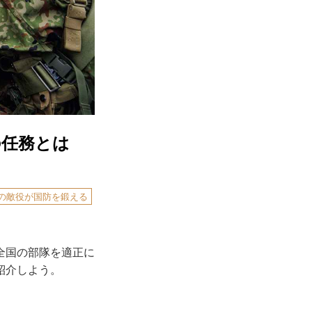
の任務とは
強の敵役が国防を鍛える
全国の部隊を適正に
紹介しよう。