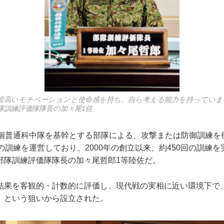
皆高いモチベーションと使命感を持ち、自ら考える能力を持っていま
隊訓練評価隊隊長の加々尾1佐
～2個普通科中隊を基幹とする部隊による、攻撃または防御訓練を
の訓練を運営しており、2000年の創立以来、約450回の訓練
部隊訓練評価隊隊長の加々尾哲郎1等陸佐だ。
果を客観的・計数的に評価し、現代戦の実相に近い環境下で
、という狙いから設立された。