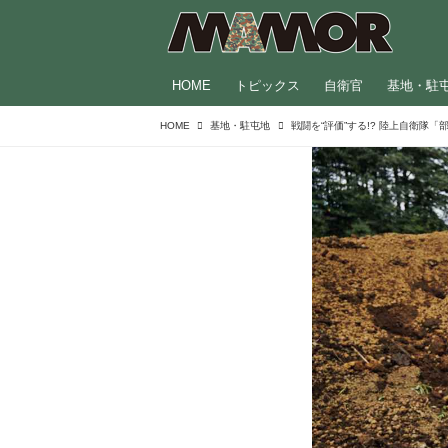
HOME
トピックス
自衛官
基地・駐
HOME
基地・駐屯地
戦闘を“評価”する!? 陸上自衛隊