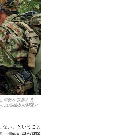
な情報を収集する。
らは訓練参加部隊と
しない、ということ
基に訓練結果や部隊