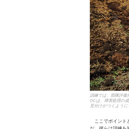
訓練では、部隊評価
OCは、障害処理の
見分けがつくように
ここでポイントと
だ。彼らは訓練を