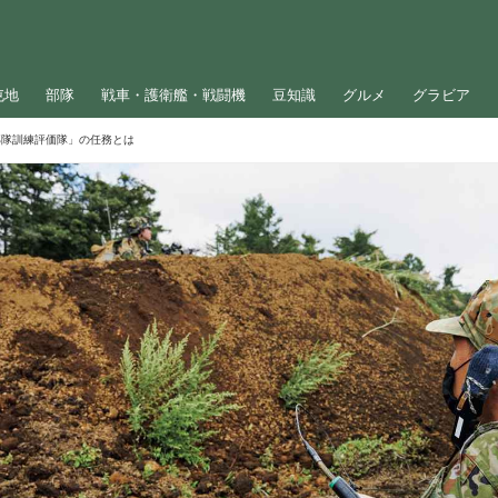
屯地
部隊
戦車・護衛艦・戦闘機
豆知識
グルメ
グラビア
「部隊訓練評価隊」の任務とは