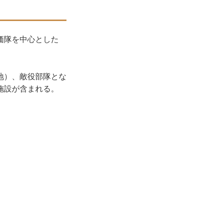
価隊を中心とした
地）、敵役部隊とな
施設が含まれる。