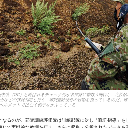
分析官（OC）と呼ばれるチェック係が各部隊に複数人同行し、定性的
成否などの状況判定も行う、審判兼評価係の役割を担っているのだ。彼
ヘルメットではなく帽子をかぶっている
なるのが、部隊訓練評価隊は訓練部隊に対し「戦闘指導」を
通じて実戦的な教訓を伝え、さらに収集・分析されたデータを