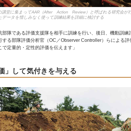
堂に集まってAAR（After Action Review）と呼ばれる研究
たデータを惜しみなく使って訓練結果を詳細に検討する
抗部隊である評価支援隊を相手に訓練を行い、後日、機動訓練
る部隊評価分析官（OC／Observer Controller）らによ
こで定量的・定性的評価を伝えます」
価」して気付きを与える