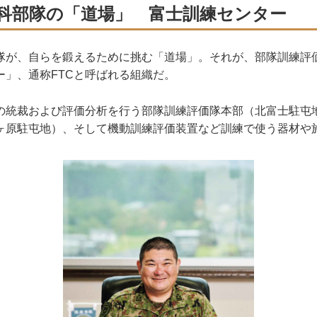
科部隊の「道場」 富士訓練センター
が、自らを鍛えるために挑む「道場」。それが、部隊訓練評
ー」、通称FTCと呼ばれる組織だ。
の統裁および評価分析を行う部隊訓練評価隊本部（北富士駐屯
ヶ原駐屯地）、そして機動訓練評価装置など訓練で使う器材や