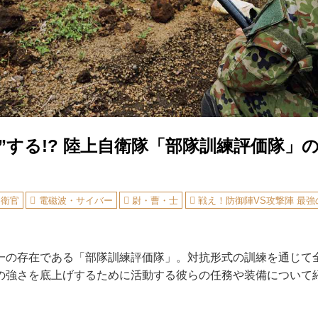
”する!? 陸上自衛隊「部隊訓練評価隊」
自衛官
電磁波・サイバー
尉・曹・士
戦え！防御陣VS攻撃陣 最
の存在である「部隊訓練評価隊」。対抗形式の訓練を通じて
の強さを底上げするために活動する彼らの任務や装備について