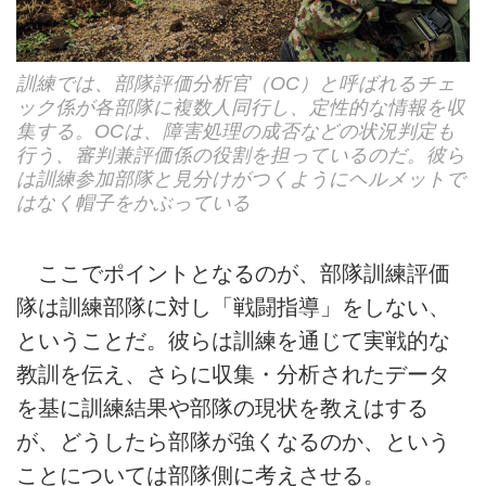
訓練では、部隊評価分析官（OC）と呼ばれるチェ
ック係が各部隊に複数人同行し、定性的な情報を収
集する。OCは、障害処理の成否などの状況判定も
行う、審判兼評価係の役割を担っているのだ。彼ら
は訓練参加部隊と見分けがつくようにヘルメットで
はなく帽子をかぶっている
ここでポイントとなるのが、部隊訓練評価
隊は訓練部隊に対し「戦闘指導」をしない、
ということだ。彼らは訓練を通じて実戦的な
教訓を伝え、さらに収集・分析されたデータ
を基に訓練結果や部隊の現状を教えはする
が、どうしたら部隊が強くなるのか、という
ことについては部隊側に考えさせる。