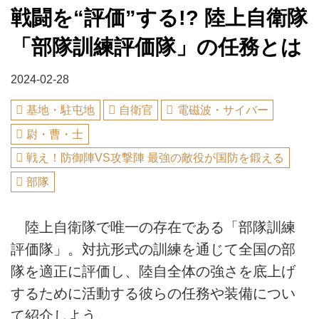
戦闘を“評価”する!? 陸上自衛隊
「部隊訓練評価隊」の任務とは
2024-02-28
基地・駐屯地
自衛官
電磁波・サイバー
尉・曹・士
戦え！防御陣VS攻撃陣 最強の敵役が国防を鍛える
部隊
陸上自衛隊で唯一の存在である「部隊訓練
評価隊」。対抗形式の訓練を通じて全国の部
隊を適正に評価し、陸自全体の強さを底上げ
するために活動する彼らの任務や装備につい
て紹介しよう。