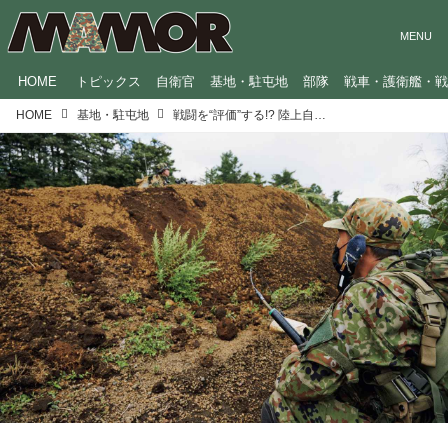
HOME
トピックス
自衛官
基地・駐屯地
部隊
戦車・護衛艦・
HOME
基地・駐屯地
戦闘を“評価”する!? 陸上自衛隊「部隊訓練評価隊」の任務とは