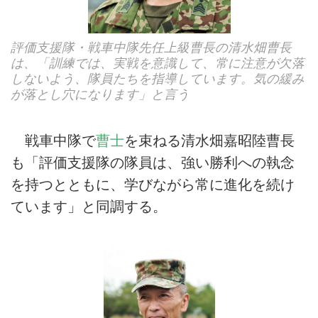
評価支援隊・戦車中隊先任上級曹長の清水畑曹長
は、「訓練では、実戦を意識して、常に注意が欠落
しないよう、隊員たちを指導しています。気の緩み
が落とし穴になります」と言う
戦車中隊で
曹士
を束ねる清水畑嘉昭陸曹長
も「評価支援隊の隊員は、強い勝利への執念
を持つとともに、学びながら常に進化を続け
ています」と同調する。