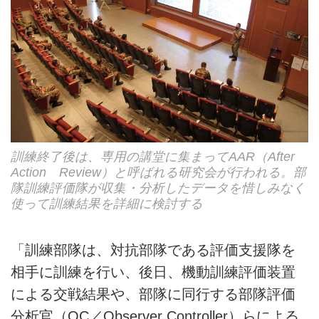
訓練終了後は、専用の講堂に集まってAAR（After
Action Review）と呼ばれる研究会が行われる。部
隊訓練評価隊が収集・分析したデータを惜しみなく
使って訓練結果を詳細に検討する
「訓練部隊は、対抗部隊である評価支援隊を
相手に訓練を行い、後日、機動訓練評価装置
による交戦結果や、部隊に同行する部隊評価
分析官（OC／Observer Controller）らによる