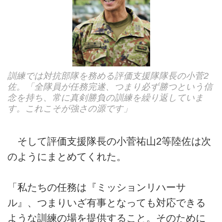
訓練では対抗部隊を務める評価支援隊隊長の小菅2
佐。「全隊員が任務完遂、つまり必ず勝つという信
念を持ち、常に真剣勝負の訓練を繰り返していま
す。これこそが強さの源です」
そして評価支援隊長の小菅祐山2等陸佐は次
のようにまとめてくれた。
「私たちの任務は『ミッションリハーサ
ル』、つまりいざ有事となっても対応できる
ような訓練の場を提供すること。そのために