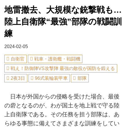
地雷撤去、大規模な銃撃戦も…
陸上自衛隊“最強”部隊の戦闘訓
練
2024-02-05
自衛官
戦車・護衛艦・戦闘機
戦え！防御陣VS攻撃陣 最強の敵役が国防を鍛える
2夜3日
96式装輪装甲車
部隊
日本が外国からの侵略を受けた場合、最後
の砦となるのが、わが国土を地上戦で守る陸
上自衛隊である。その任務を担う部隊は、あ
らゆる事態に備えてさまざまな訓練をしてい