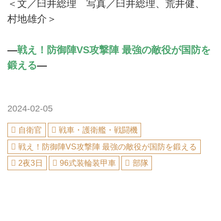
＜文／臼井総理 写真／臼井総理、荒井健、
村地雄介＞
—
戦え！防御陣VS攻撃陣 最強の敵役が国防を
鍛える
—
2024-02-05
自衛官
戦車・護衛艦・戦闘機
戦え！防御陣VS攻撃陣 最強の敵役が国防を鍛える
2夜3日
96式装輪装甲車
部隊