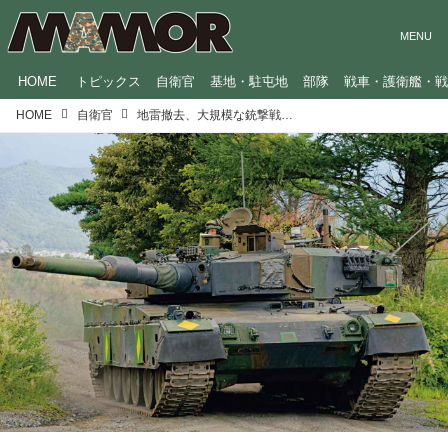
HOME
トピックス
自衛官
基地・駐屯地
部隊
戦車・護衛艦・
HOME
自衛官
地雷撤去、大規模な銃撃戦も…陸上自衛隊“最強”部隊の戦闘訓練