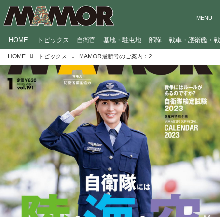
HOME
トピックス
自衛官
基地・駐屯地
部隊
戦車・護衛艦・
HOME
トピックス
MAMOR最新号のご案内：2023年1月号【巻頭特集：自衛隊には陸・海・空があるの知ってた？】