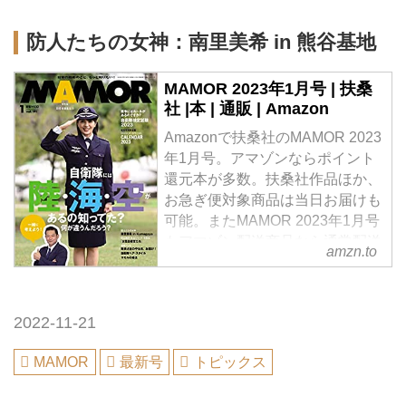
防人たちの女神：南里美希 in 熊谷基地
MAMOR 2023年1月号 | 扶桑
社 |本 | 通販 | Amazon
Amazonで扶桑社のMAMOR 2023
年1月号。アマゾンならポイント
還元本が多数。扶桑社作品ほか、
お急ぎ便対象商品は当日お届けも
可能。またMAMOR 2023年1月号
もアマゾン配送商品なら通常配送
amzn.to
無料。
2022-11-21
MAMOR
最新号
トピックス