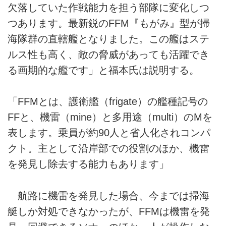
欠落していた作戦能力を担う部隊に変化しつ
つあります。最新鋭のFFM『もがみ』型が掃
海隊群の直轄艦となりました。この艦はステ
ルス性も高く、敵の脅威があっても活躍でき
る画期的な艦です」と福本氏は説明する。
「FFMとは、護衛艦（frigate）の艦種記号の
FFと、機雷（mine）と多用途（multi）のMを
表します。乗員が約90人と省人化されコンパ
クト。主として沿岸部での役割のほか、機雷
を発見し除去する能力もあります」
航路に機雷を発見した場合、今までは掃海
艇しか対処できなかったが、FFMは機雷を発