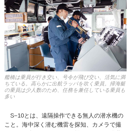
艦橋は乗員が行き交い、号令が飛び交い、活気に満
ちている。高らかに出航ラッパを吹く乗員。掃海艇
の乗員は少人数のため、任務を兼任している乗員も
多い
S−10とは、遠隔操作できる無人の潜水機の
こと。海中深く潜む機雷を探知、カメラで撮