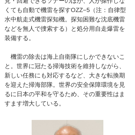
見・回避できるソナーのほか、人が操作しな
くても自動で機雷を探すOZZ−5（注：自律型
水中航走式機雷探知機。探知困難な沈底機雷
などを無人で捜索する）と処分用自走爆雷を
装備する。
機雷の除去は海上自衛隊にしかできないこ
と。世界に冠たる掃海技術を維持しながら、
新しい任務にも対応するなど、大きな転換期
を迎えた掃海部隊。世界の安全保障環境を見
るに日本の平和を守るため、その重要性はま
すます増大している。