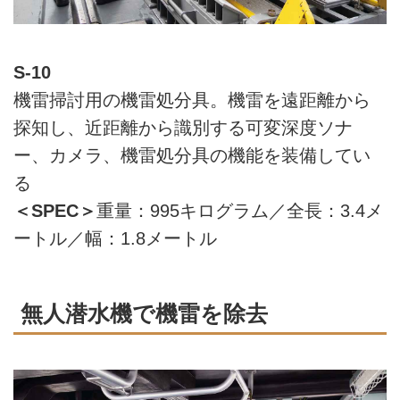
S-10
機雷掃討用の機雷処分具。機雷を遠距離から
探知し、近距離から識別する可変深度ソナ
ー、カメラ、機雷処分具の機能を装備してい
る
＜SPEC＞
重量：995キログラム／全長：3.4メ
ートル／幅：1.8メートル
無人潜水機で機雷を除去