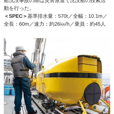
船沈没事故の際は災害派遣で沈没船の捜索活
動を行った。
＜SPEC＞
基準排水量：570t／全幅：10.1m／
全長：60m／速力：約26㎞/h／乗員：約45人