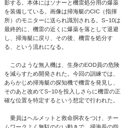
影する。本体にはソナーと機雷処分用の爆薬
を装備している。画像は掃海艇のCIC（指揮
所）のモニターに送られ識別される。S−10は
最終的に、機雷の近くに爆薬を落として退避
し、掃海艇に戻り、その後、機雷を処分す
る、という流れになる。
このような無人機は、生身のEOD員の危険
を減らすため開発された。今回の訓練では、
あらかじめ掃海艇の探知機で機雷を発見し、
そのあと改めてS−10を投入しさらに機雷の正
確な位置を特定するという想定で行われた。
乗員はヘルメットと救命胴衣をつけ、チー
ムワークよく無駄のない動きで、掃海長の指