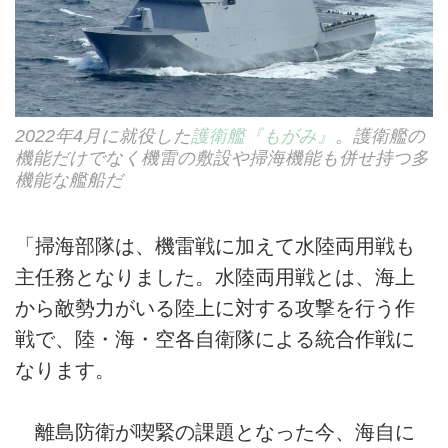
2022年4月に就役した
護衛艦『もがみ』
。護衛艦の
機能だけでなく機雷の敷設や掃海機能も併せ持つ多
機能な艦船だ
「掃海部隊は、機雷戦に加えて水陸両用戦も
主任務となりました。水陸両用戦とは、海上
から敵勢力がいる陸上に対する攻撃を行う作
戦で、陸・海・空各自衛隊による統合作戦に
なります。
離島防衛が喫緊の課題となった今、海自に