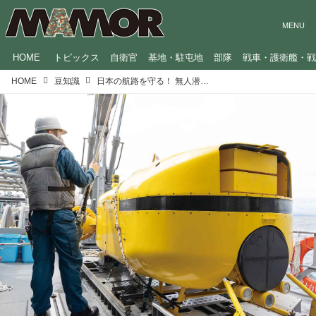
HOME
トピックス
自衛官
基地・駐屯地
部隊
戦車・護衛艦・
HOME
豆知識
日本の航路を守る！ 無人潜水機「S-10」に与えられた任務