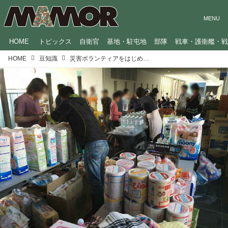
HOME
トピックス
自衛官
基地・駐屯地
部隊
戦車・護衛艦・
HOME
豆知識
災害ボランティアをはじめる4ステップ 「体力に自信がない」人でもOK