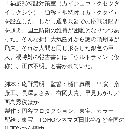
「禍威獣特設対策室（カイジュウトクセツタ
イサクシツ）」通称・禍特対（カトクタイ）
を設立した。しかし通常兵器での応戦は限界
を超え、国土防衛の維持が困難となりつつあ
った。そんな折に大気圏外から謎の飛翔体が
飛来。それは人間と同じ形をした銀色の巨
人。禍特対の報告書には「ウルトラマン（仮
称）、正体不明」と書かれていた。
脚本：庵野秀明 監督：樋口真嗣 出演：斎
藤工、長澤まさみ、有岡大貴、早見あかり／
西島秀俊ほか
製作：円谷プロダクション、東宝、カラー
配給：東宝 TOHOシネマズ日比谷など全国の
映画館で公開中