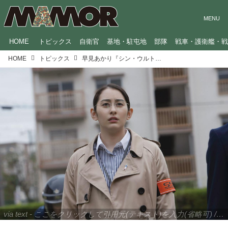
HOME
トピックス
自衛官
基地・駐屯地
部隊
戦車・護衛艦・
HOME
トピックス
早見あかり『シン・ウルトラマン』の役作りに苦戦!? 未体験の現場に興奮
via text - ここをクリックして引用元(テキスト)を入力(省略可) / site.to.link.com - ここをクリックして引用元を入力(省略可)