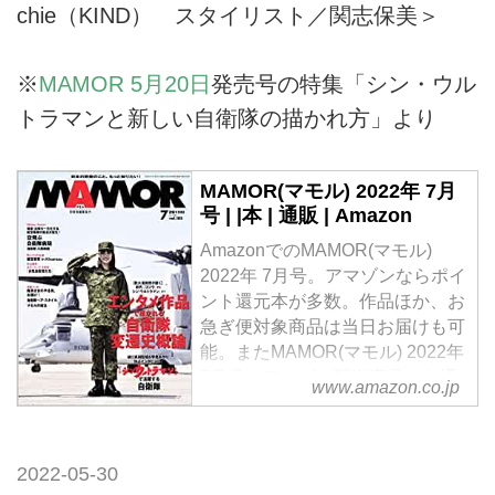
chie（KIND） スタイリスト／関志保美＞
※
MAMOR 5月20日
発売号の特集「シン・ウル
トラマンと新しい自衛隊の描かれ方」より
MAMOR(マモル) 2022年 7月
号 | |本 | 通販 | Amazon
AmazonでのMAMOR(マモル)
2022年 7月号。アマゾンならポイ
ント還元本が多数。作品ほか、お
急ぎ便対象商品は当日お届けも可
能。またMAMOR(マモル) 2022年
7月号もアマゾン配送商品なら通
www.amazon.co.jp
常配送無料。
2022-05-30