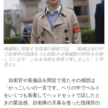
禍威獣に対処する現場の撮影では、「船縁は頭の中
で生物学の知識をフル回転させ禍威獣の特性を分析
しています。これを冷静な表情で表しました」と早
見さん
自衛官や装備品を間近で見たその感想は
「かっこいいの一言です。ヘリの中でベルト
をいくつも装着してヘッドセットで話したと
きの緊迫感、自衛隊の天幕を使った指揮所の