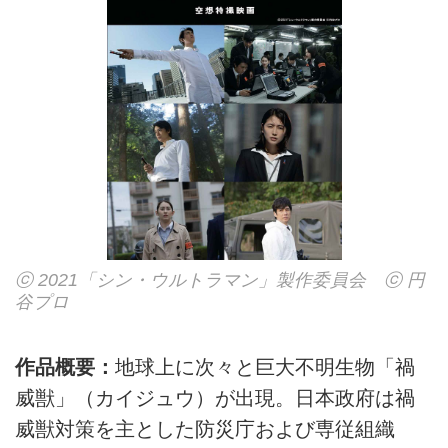
ⓒ 2021「シン・ウルトラマン」製作委員会 ⓒ 円
谷プロ
作品概要：
地球上に次々と巨大不明生物「禍
威獣」（カイジュウ）が出現。日本政府は禍
威獣対策を主とした防災庁および専従組織