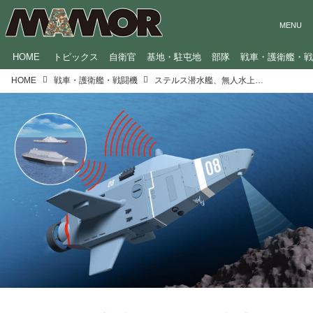
HOME
トピックス
自衛官
基地・駐屯地
部隊
戦車・護衛艦・
HOME
戦車・護衛艦・戦闘機
ステルス潜水艦、無人水上艇…未来の海上自衛隊装備を大予想