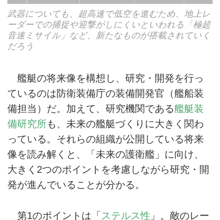
武器についても、超高速で低空を進むため、地上レ
ーダーでの捕捉や迎撃がしにくいといわれる「極超
音速ミサイル」など、新たなものが搭載されていく
だろう
艦艇の将来像を構想し、研究・開発を行っ
ているのは防衛装備庁の装備開発官（艦船装
備担当）だ。加えて、研究機関である
艦艇装
備研究所
も、未来の艦艇づくりに大きく関わ
っている。それらの組織が公開している将来
像を読み解くと、「未来の護衛艦」に向け、
大きく2つのポイントを考慮しながら研究・開
発が進んでいることが分かる。
第1のポイントは「
ステルス性
」。敵のレー