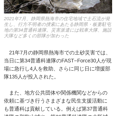
2021年7月、静岡県熱海市の住宅地域で土石流が発
生し、行方不明者の捜索にあたる静岡県・板妻駐屯
地の第34普通科連隊。災害派遣には戦車大隊、施設
大隊など多くの部隊が加わった
21年7月の静岡県熱海市での土砂災害では、
当日に第34普通科連隊のFAST−Force30人が現
場に急行し4人を救助、さらに同じ日に増援部
隊135人が投入された。
また、地方公共団体や関係機関などからの
依頼に基づき行うさまざまな民生支援活動に
も普通科は貢献している。例えば第37普通科