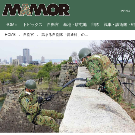
HOME
トピックス
自衛官
基地・駐屯地
部隊
戦車・護衛艦・
HOME
自衛官
高まる自衛隊「普通科」の重要性 災害派遣でも活躍