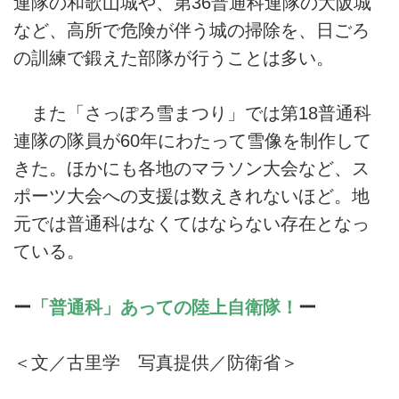
連隊の和歌山城や、第36普通科連隊の大阪城
など、高所で危険が伴う城の掃除を、日ごろ
の訓練で鍛えた部隊が行うことは多い。
また「さっぽろ雪まつり」では第18普通科
連隊の隊員が60年にわたって雪像を制作して
きた。ほかにも各地のマラソン大会など、ス
ポーツ大会への支援は数えきれないほど。地
元では普通科はなくてはならない存在となっ
ている。
ー
「普通科」あっての陸上自衛隊！
ー
＜文／古里学 写真提供／防衛省＞