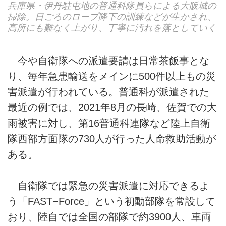
兵庫県・伊丹駐屯地の普通科隊員らによる大阪城の
掃除。日ごろのロープ降下の訓練などが生かされ、
高所にも難なく上がり、丁寧に汚れを落としていく
今や自衛隊への派遣要請は日常茶飯事とな
り、毎年急患輸送をメインに500件以上もの災
害派遣が行われている。普通科が派遣された
最近の例では、2021年8月の長崎、佐賀での大
雨被害に対し、第16普通科連隊など陸上自衛
隊西部方面隊の730人が行った人命救助活動が
ある。
自衛隊では緊急の災害派遣に対応できるよ
う「FAST−Force」という初動部隊を常設して
おり、陸自では全国の部隊で約3900人、車両