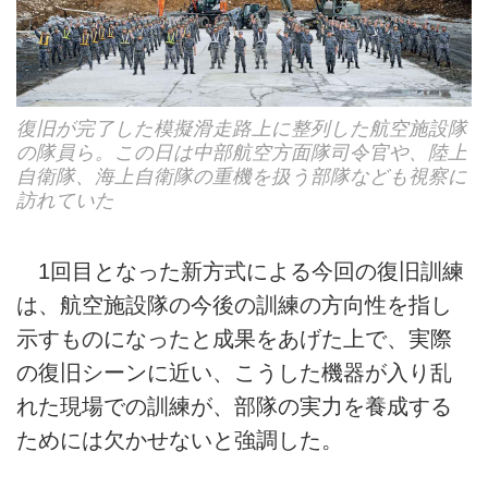
復旧が完了した模擬滑走路上に整列した航空施設隊
の隊員ら。この日は中部航空方面隊司令官や、陸上
自衛隊、海上自衛隊の重機を扱う部隊なども視察に
訪れていた
1回目となった新方式による今回の復旧訓練
は、航空施設隊の今後の訓練の方向性を指し
示すものになったと成果をあげた上で、実際
の復旧シーンに近い、こうした機器が入り乱
れた現場での訓練が、部隊の実力を養成する
ためには欠かせないと強調した。