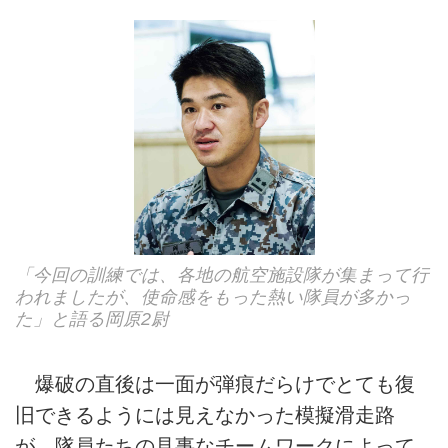
「今回の訓練では、各地の航空施設隊が集まって行
われましたが、使命感をもった熱い隊員が多かっ
た」と語る岡原2尉
爆破の直後は一面が弾痕だらけでとても復
旧できるようには見えなかった模擬滑走路
が、隊員たちの見事なチームワークによって