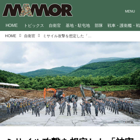
HOME
トピックス
自衛官
基地・駐屯地
部隊
戦車・護衛艦・
HOME
自衛官
ミサイル攻撃を想定した「被害復旧訓練」 現場を通じて見えた課題