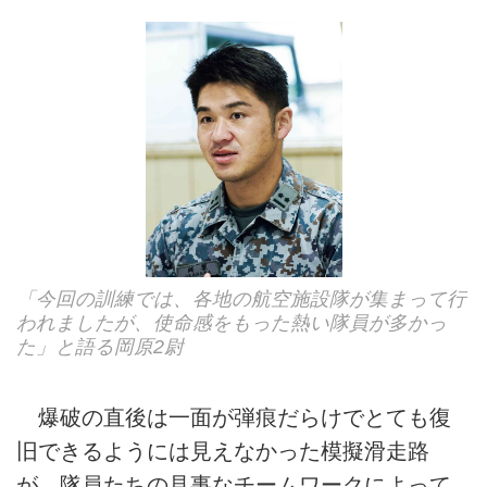
「今回の訓練では、各地の航空施設隊が集まって行
われましたが、使命感をもった熱い隊員が多かっ
た」と語る岡原2尉
爆破の直後は一面が弾痕だらけでとても復
旧できるようには見えなかった模擬滑走路
が、隊員たちの見事なチームワークによって