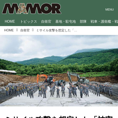
HOME
トピックス
自衛官
基地・駐屯地
部隊
戦車・護衛艦・
HOME
自衛官
ミサイル攻撃を想定した「被害復旧訓練」 現場を通じて見えた課題