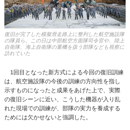
復旧が完了した模擬滑走路上に整列した航空施設隊
の隊員ら。この日は中部航空方面隊司令官や、陸上
自衛隊、海上自衛隊の重機を扱う部隊なども視察に
訪れていた
1回目となった新方式による今回の復旧訓練
は、航空施設隊の今後の訓練の方向性を指し
示すものになったと成果をあげた上で、実際
の復旧シーンに近い、こうした機器が入り乱
れた現場での訓練が、部隊の実力を養成する
ためには欠かせないと強調した。