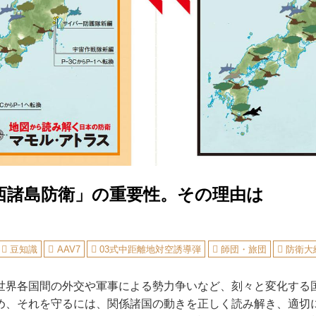
西諸島防衛」の重要性。その理由は
豆知識
AAV7
03式中距離地対空誘導弾
師団・旅団
防衛大
界各国間の外交や軍事による勢力争いなど、刻々と変化する
め、それを守るには、関係諸国の動きを正しく読み解き、適切