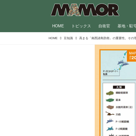
HOME
トピックス
自衛官
基地・駐
HOME
豆知識
高まる「南西諸島防衛」の重要性。その