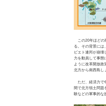
この20年ほどの
る。その背景には、
ビエト連邦が崩壊
力を動員して事態
ように改革開放政
北方から南西島し
ただ、経済力で中
間で北方領土問題
験などの軍事的な