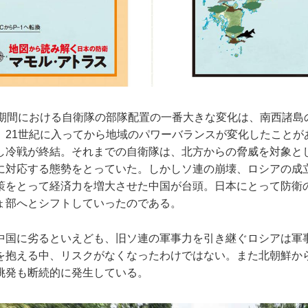
期間における自衛隊の部隊配置の一番大きな変化は、南西諸島
21世紀に入ってから地域のパワーバランスが変化したことがあ
し冷戦が終結。それまでの自衛隊は、北方からの脅威を対象と
に対応する態勢をとっていた。しかしソ連の崩壊、ロシアの成
策をとって経済力を増大させた中国が台頭。日本にとって防衛
ょ部へとシフトしていったのである。
国に劣るといえども、旧ソ連の軍事力を引き継ぐロシアは軍
を抱える中、リスクがなくなったわけではない。また北朝鮮か
挑発も断続的に発生している。