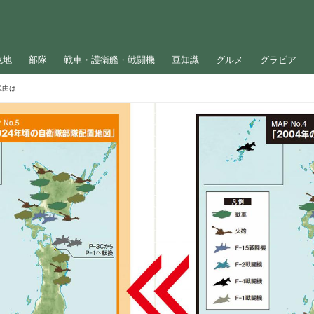
屯地
部隊
戦車・護衛艦・戦闘機
豆知識
グルメ
グラビア
理由は