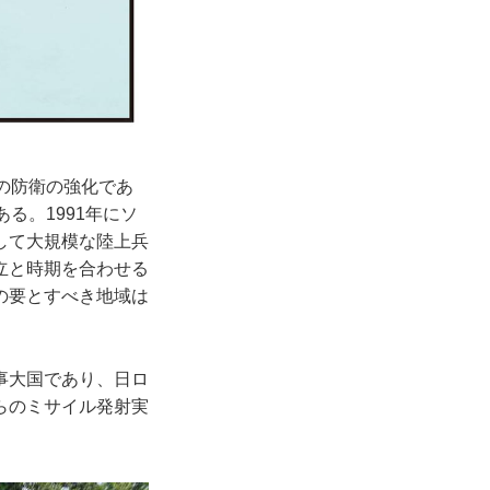
の防衛の強化であ
る。1991年にソ
して大規模な陸上兵
立と時期を合わせる
の要とすべき地域は
事大国であり、日ロ
らのミサイル発射実