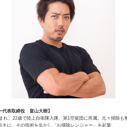
ー代表取締役 畠山大樹】
生まれ。22歳で陸上自衛隊入隊、第1空挺団に所属。元々掃除
好きに。その技術を生かし「お掃除レンジャー」を起業