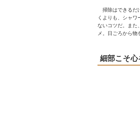
掃除はできるだけ
くよりも、シャワ
ないコツだ。また
メ。日ごろから物
細部こそ心