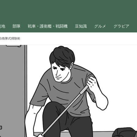
屯地
部隊
戦車・護衛艦・戦闘機
豆知識
グルメ
グラビア
自衛隊式掃除術