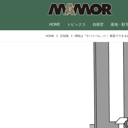
HOME
トピックス
自衛官
基地・駐
HOME
豆知識
掃除は『サバイバル』だ！ 家庭でできる