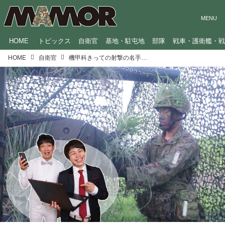
HOME
トピックス
自衛官
基地・駐屯地
部隊
戦車・護衛艦・
HOME
自衛官
機甲科きっての射撃の名手は、お調子者の熱血漢【NON STYLEの“ノン感染型”インタビュー】