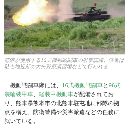
部隊が使用する16式機動戦闘車の射撃訓練。演習は
駐屯地近郊の大矢野原演習場などで行われる
機動戦闘車隊には、
16式機動戦闘車
と
96式
装輪装甲車
、
軽装甲機動車
が配備されてお
り、熊本県熊本市の北熊本駐屯地に部隊の拠
点を構え、防衛警備や災害派遣などの任務に
就いている。