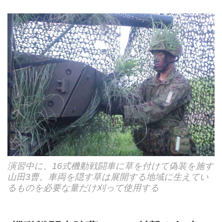
演習中に、16式機動戦闘車に草を付けて偽装を施す
山田3曹。車両を隠す草は展開する地域に生えてい
るものを必要な量だけ刈って使用する