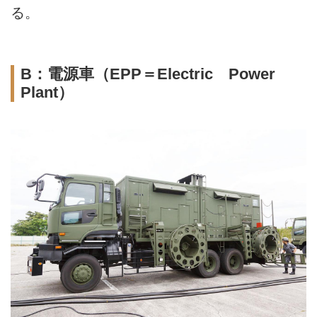
る。
B：電源車（EPP＝Electric Power
Plant）