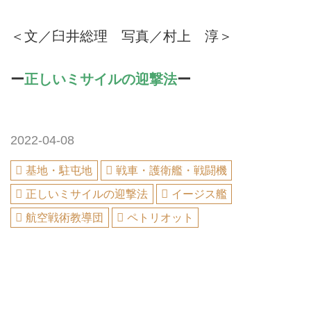
＜文／臼井総理 写真／村上 淳＞
ー
正しいミサイルの迎撃法
ー
2022-04-08
基地・駐屯地
戦車・護衛艦・戦闘機
正しいミサイルの迎撃法
イージス艦
航空戦術教導団
ペトリオット