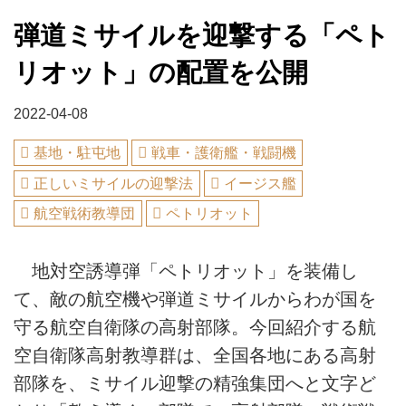
弾道ミサイルを迎撃する「ペト
リオット」の配置を公開
2022-04-08
基地・駐屯地
戦車・護衛艦・戦闘機
正しいミサイルの迎撃法
イージス艦
航空戦術教導団
ペトリオット
地対空誘導弾「ペトリオット」を装備し
て、敵の航空機や弾道ミサイルからわが国を
守る航空自衛隊の高射部隊。今回紹介する航
空自衛隊高射教導群は、全国各地にある高射
部隊を、ミサイル迎撃の精強集団へと文字ど