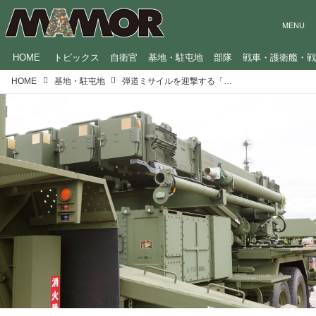
HOME
トピックス
自衛官
基地・駐屯地
部隊
戦車・護衛艦・
HOME
基地・駐屯地
弾道ミサイルを迎撃する「ペトリオット」の配置を公開