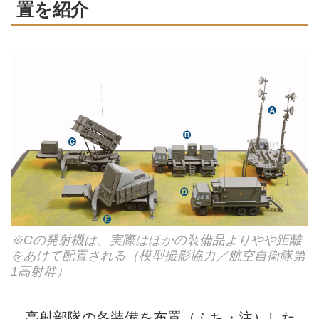
置を紹介
※Cの発射機は、実際はほかの装備品よりやや距離
をあけて配置される（模型撮影協力／航空自衛隊第
1高射群）
高射部隊の各装備を布置（ふち・注）した