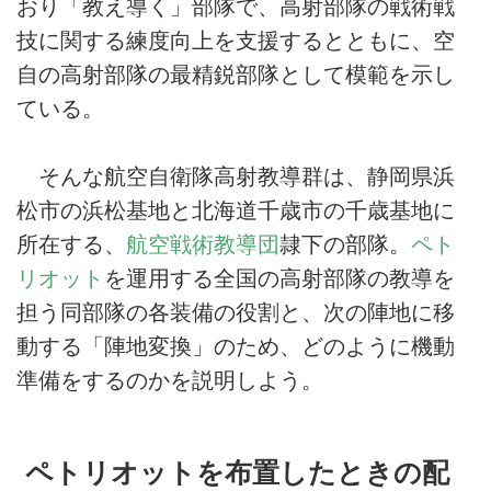
おり「教え導く」部隊で、高射部隊の戦術戦
技に関する練度向上を支援するとともに、空
自の高射部隊の最精鋭部隊として模範を示し
ている。
そんな航空自衛隊高射教導群は、静岡県浜
松市の浜松基地と北海道千歳市の千歳基地に
所在する、
航空戦術教導団
隷下の部隊。
ペト
リオット
を運用する全国の高射部隊の教導を
担う同部隊の各装備の役割と、次の陣地に移
動する「陣地変換」のため、どのように機動
準備をするのかを説明しよう。
ペトリオットを布置したときの配