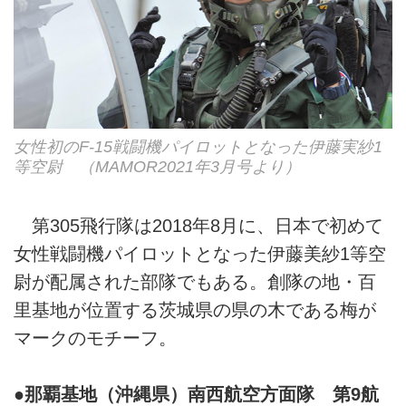
女性初のF-15戦闘機パイロットとなった伊藤実紗1
等空尉 （MAMOR2021年3月号より）
第305飛行隊は2018年8月に、日本で初めて
女性戦闘機パイロットとなった伊藤美紗1等空
尉が配属された部隊でもある。創隊の地・百
里基地が位置する茨城県の県の木である梅が
マークのモチーフ。
●那覇基地（沖縄県）南西航空方面隊 第9航