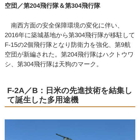
空団／第204飛行隊＆第304飛行隊
南西方面の安全保障環境の変化に伴い、
2016年に築城基地から第304飛行隊が移駐して
F-15の2個飛行隊となり防衛力を強化、第9航
空団が新編された。第204飛行隊はハクトウワ
シ、第304飛行隊は天狗のマーク。
F-2A／B：日米の先進技術を結集し
て誕生した多用途機