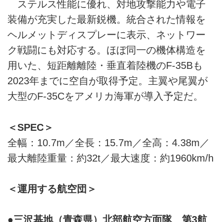
ステルス性能に優れ、対地攻撃能力や電子
装備が充実した最新鋭機。統合された情報を
ヘルメットディスプレーに表示、ネットワー
ク戦闘にも対応する。ほぼ同一の機体構造を
用いた、短距離離陸・垂直着陸機のF-35Bも
2023年までに空自が取得予定。主翼や尾翼が
大型のF-35Cをアメリカ海軍が導入予定だ。
＜SPEC＞
全幅：10.7m／全長：15.7m／全高：4.38m／
最大離陸重量：約32t／最大速度：約1960km/h
＜運用する航空団＞
●三沢基地（青森県）北部航空方面隊 第3航