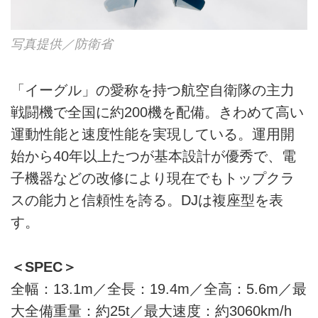
写真提供／防衛省
「イーグル」の愛称を持つ航空自衛隊の主力
戦闘機で全国に約200機を配備。きわめて高い
運動性能と速度性能を実現している。運用開
始から40年以上たつが基本設計が優秀で、電
子機器などの改修により現在でもトップクラ
スの能力と信頼性を誇る。DJは複座型を表
す。
＜SPEC＞
全幅：13.1m／全長：19.4m／全高：5.6m／最
大全備重量：約25t／最大速度：約3060km/h