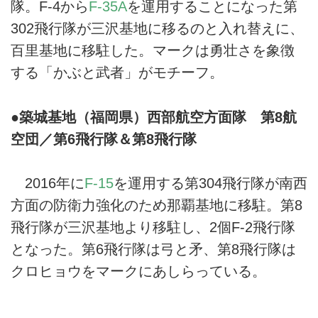
隊。F-4から
F-35A
を運用することになった第
302飛行隊が三沢基地に移るのと入れ替えに、
百里基地に移駐した。マークは勇壮さを象徴
する「かぶと武者」がモチーフ。
●築城基地（福岡県）西部航空方面隊 第8航
空団／第6飛行隊＆第8飛行隊
2016年に
F-15
を運用する第304飛行隊が南西
方面の防衛力強化のため那覇基地に移駐。第8
飛行隊が三沢基地より移駐し、2個F-2飛行隊
となった。第6飛行隊は弓と矛、第8飛行隊は
クロヒョウをマークにあしらっている。