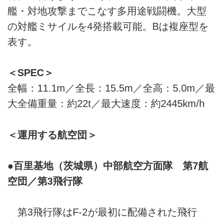
艦・対地攻撃までこなす多用途戦闘機。大型
の対艦ミサイルを4発搭載可能。Bは複座型を
表す。
＜SPEC＞
全幅：11.1m／全長：15.5m／全高：5.0m／最
大全備重量：約22t／最大速度：約2445km/h
＜運用する航空団＞
●百里基地（茨城県）中部航空方面隊 第7航
空団／第3飛行隊
第3飛行隊はF-2が最初に配備された飛行