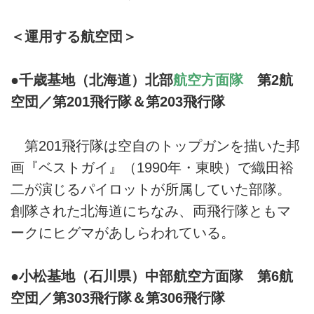
＜運用する航空団＞
●千歳基地（北海道）北部
航空方面隊
第2航
空団／第201飛行隊＆第203飛行隊
第201飛行隊は空自のトップガンを描いた邦
画『ベストガイ』（1990年・東映）で織田裕
二が演じるパイロットが所属していた部隊。
創隊された北海道にちなみ、両飛行隊ともマ
ークにヒグマがあしらわれている。
●小松基地（石川県）中部航空方面隊 第6航
空団／第303飛行隊＆第306飛行隊