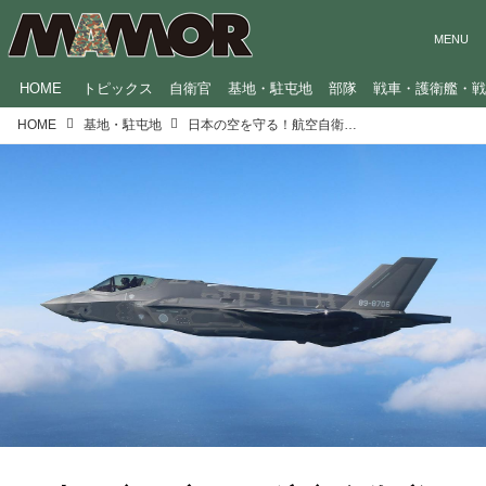
HOME
トピックス
自衛官
基地・駐屯地
部隊
戦車・護衛艦・
HOME
基地・駐屯地
日本の空を守る！航空自衛隊の「戦闘航空団」と戦闘機の特徴