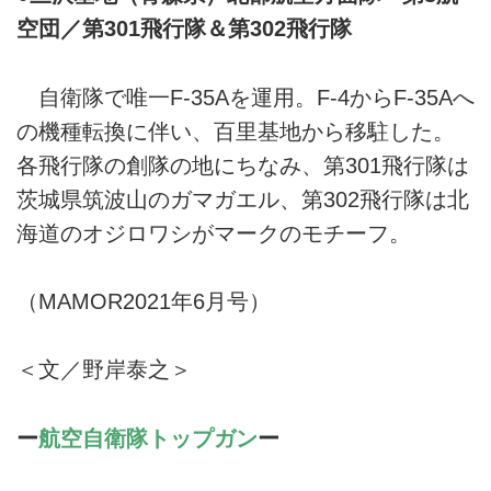
空団／第301飛行隊＆第302飛行隊
自衛隊で唯一F-35Aを運用。F-4からF-35Aへ
の機種転換に伴い、百里基地から移駐した。
各飛行隊の創隊の地にちなみ、第301飛行隊は
茨城県筑波山のガマガエル、第302飛行隊は北
海道のオジロワシがマークのモチーフ。
（MAMOR2021年6月号）
＜文／野岸泰之＞
ー
航空自衛隊トップガン
ー