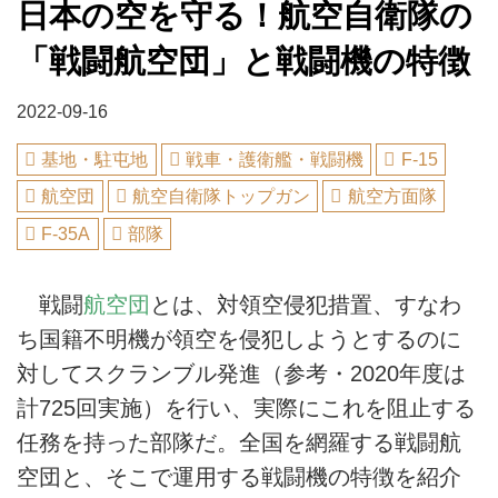
日本の空を守る！航空自衛隊の
「戦闘航空団」と戦闘機の特徴
2022-09-16
基地・駐屯地
戦車・護衛艦・戦闘機
F-15
航空団
航空自衛隊トップガン
航空方面隊
F-35A
部隊
戦闘
航空団
とは、対領空侵犯措置、すなわ
ち国籍不明機が領空を侵犯しようとするのに
対してスクランブル発進（参考・2020年度は
計725回実施）を行い、実際にこれを阻止する
任務を持った部隊だ。全国を網羅する戦闘航
空団と、そこで運用する戦闘機の特徴を紹介