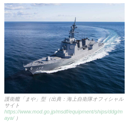
護衛艦「まや」型（出典：海上自衛隊オフィシャル
サイト
https://www.mod.go.jp/msdf/equipment/ships/ddg/m
aya/
）