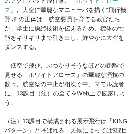
のアクロバット飛行隊、
「ホワイトアロー
ズ」
。大空に華麗なマニューバを描く“飛行機
野郎”の正体は、航空要員を育てる教官たち
だ。学生に操縦技術を伝えるため、機体の性
能をギリギリまで引き出し、鮮やかに大空を
ダンスする。
低空で飛び、ぶつかりそうなほどの距離で
見せる「ホワイトアローズ」の華麗な演技の
数々。航空祭の中止が相次ぐ中、マモル読者
に、13課目（注）の全てをWeb上で披露しよ
う。
（注）13課目で構成される展示飛行は「KING
パターン」と呼ばれる。天候によっては9課目