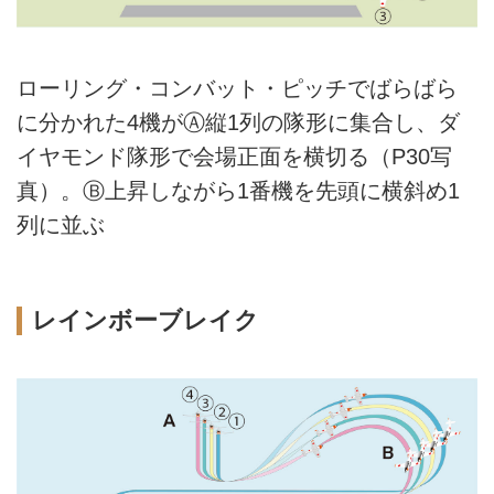
ローリング・コンバット・ピッチでばらばら
に分かれた4機がⒶ縦1列の隊形に集合し、ダ
イヤモンド隊形で会場正面を横切る（P30写
真）。Ⓑ上昇しながら1番機を先頭に横斜め1
列に並ぶ
レインボーブレイク