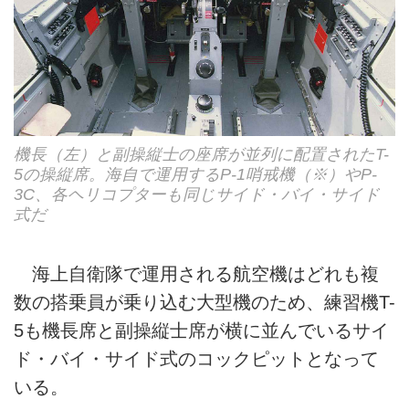
機長（左）と副操縦士の座席が並列に配置されたT-
5の操縦席。海自で運用するP-1哨戒機（※）やP-
3C、各ヘリコプターも同じサイド・バイ・サイド
式だ
海上自衛隊で運用される航空機はどれも複
数の搭乗員が乗り込む大型機のため、練習機T-
5も機長席と副操縦士席が横に並んでいるサイ
ド・バイ・サイド式のコックピットとなって
いる。