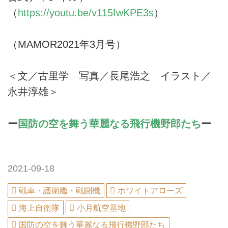
（
https://youtu.be/v115fwKPE3s
）
（MAMOR2021年3月号）
＜文／古里学 写真／長尾浩之 イラスト／
永井淳雄＞
ー
国防の空を舞う華麗なる飛行機野郎たち
ー
2021-09-18
戦車・護衛艦・戦闘機
ホワイトアローズ
海上自衛隊
小月航空基地
国防の空を舞う華麗なる飛行機野郎たち