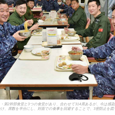
1・第2幹部食堂と3つの食堂があり、合わせて314席あるが、今は感
分け、席数を半分にし、対面での食事を回避することで、3密防止を図