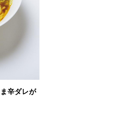
うま辛ダレが