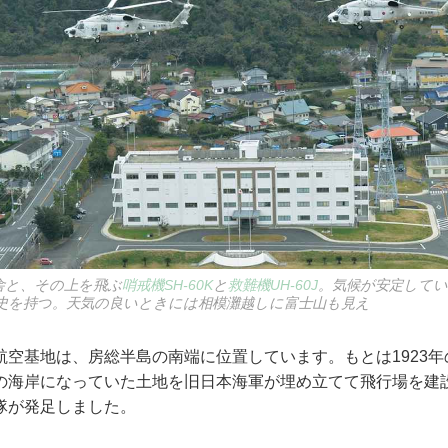
舎と、その上を飛ぶ
哨戒機SH-60K
と
救難機UH-60J
。気候が安定してい
史を持つ。天気の良いときには相模灘越しに富士山も見え
空基地は、房総半島の南端に位置しています。もとは1923年
の海岸になっていた土地を旧日本海軍が埋め立てて飛行場を建設
隊が発足しました。