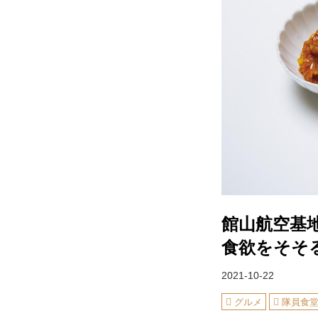
館山航空基
食欲をそそ
2021-10-22
グルメ
隊員食