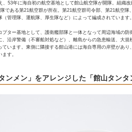
え、53年に海自初の航空基地として館山航空隊が開隊。組織改
隊である第21航空群が所在。第21航空群司令部、第21航空隊
隊（管理隊、運航隊、厚生隊など）によって編成されています
プター基地として、護衛艦部隊と一体となって周辺海域の防
に、沿岸警備（不審船対処など）、離島からの急患輸送、大規
っています。東側に隣接する館山港には海自専用の岸壁があり
います。
タンメン」をアレンジした「館山タンタ