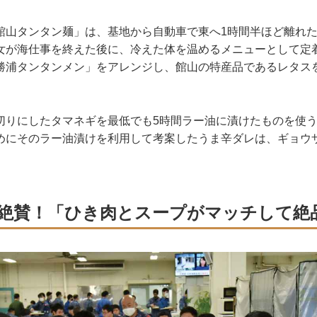
山タンタン麺」は、基地から自動車で東へ1時間半ほど離れた
女が海仕事を終えた後に、冷えた体を温めるメニューとして定
勝浦タンタンメン」をアレンジし、館山の特産品であるレタス
りにしたタマネギを最低でも5時間ラー油に漬けたものを使う
めにそのラー油漬けを利用して考案したうま辛ダレは、ギョウ
。
絶賛！「ひき肉とスープがマッチして絶