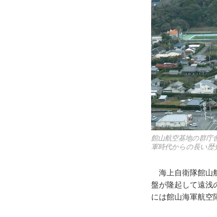
館山航空基地の群庁
軍時代からの長い歴
海上自衛隊館山航
盤が隆起して遠浅
には館山海軍航空