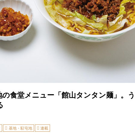
地の食堂メニュー「館山タンタン麺」。
る
堂
基地・駐屯地
連載