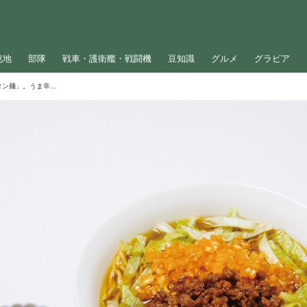
屯地
部隊
戦車・護衛艦・戦闘機
豆知識
グルメ
グラビア
館山航空基地の食堂メニュー「館山タンタン麺」。うま辛ダレが食欲をそそる