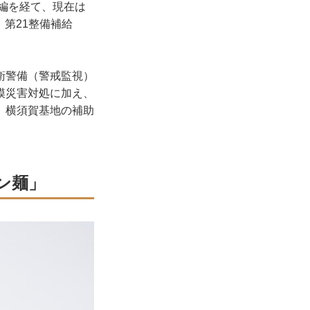
編を経て、現在は
、第21整備補給
。
衛警備（警戒監視）
模災害対処に加え、
、横須賀基地の補助
ン麺」