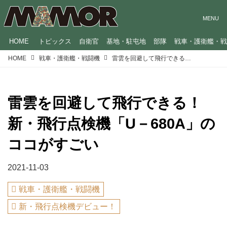
HOME
トピックス
自衛官
基地・駐屯地
部隊
戦車・護衛艦・
HOME
戦車・護衛艦・戦闘機
雷雲を回避して飛行できる！ 新・飛行点検機「U－680A」のココがすごい
雷雲を回避して飛行できる！
新・飛行点検機「U－680A」の
ココがすごい
2021-11-03
戦車・護衛艦・戦闘機
新・飛行点検機デビュー！