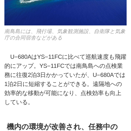
南鳥島には、飛行場、気象観測施設、自衛隊と気象
庁の合同宿舎などがある
U−680AはYS−11FCに比べて巡航速度も飛躍
的にアップ。YS−11FCでは南鳥島への点検業
務に往復2泊3日かかっていたが、U−680Aでは
1泊2日に短縮することができる。遠隔地への
効率的な移動が可能になり、点検効率も向上
している。
機内の環境が改善され、任務中の