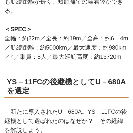
も航続距離が長く、短距離での離着陸ができ
る。
＜SPEC＞
全幅：約22m／全長：約19m／全高：約6．4m
／航続距離：約5000km／最大速度：約980km
／h／乗員：8人／最大巡航高度：約13720m
YS－11FCの後継機としてU－680A
を選定
新たに導入されたU－680A。YS－11FCの後
継機として選ばれたのはなぜか？ その経緯
を解説しよう。