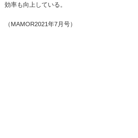
効率も向上している。
（MAMOR2021年7月号）
＜写真／荒井健 文／魚本拓＞
ー
新・飛行点検機デビュー！
ー
2021-11-03
戦車・護衛艦・戦闘機
新・飛行点検機デビュー！