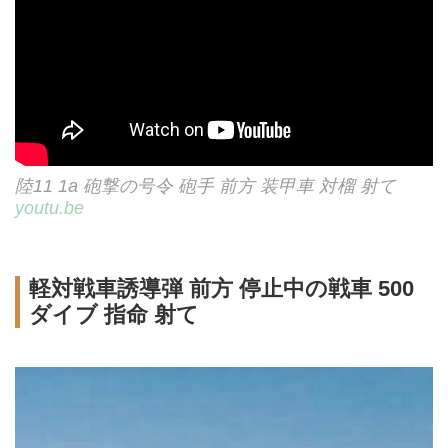
陸11 1a 砲撃の号令 砲手 前方 装甲車 対榴 射て
youtu.be
軽対戦車誘導弾 前方 停止中の戦車 500
ダイブ 指命 射て