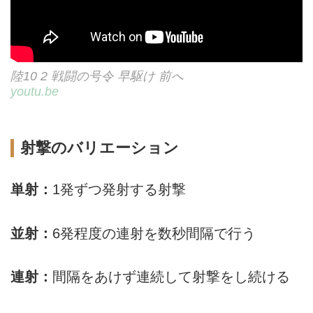
陸10 2 戦闘の号令 早駆け 前へ
youtu.be
射撃のバリエーション
単射：
1発ずつ発射する射撃
並射：
6発程度の連射を数秒間隔で行う
連射：
間隔をあけず連続して射撃をし続ける