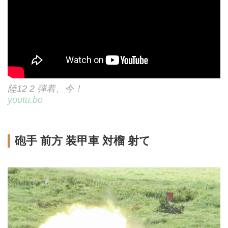
陸12 2 弾着、今！
youtu.be
砲手 前方 装甲車 対榴 射て