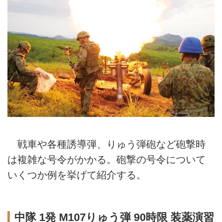
戦車や各種誘導弾、りゅう弾砲など砲撃時
は複雑な号令がかかる。砲撃の号令について
いくつか例を挙げて紹介する。
中隊 1発 M107りゅう弾 90時限 装薬演習