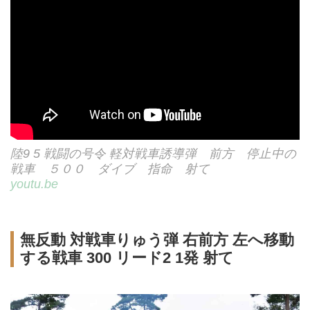
陸9 5 戦闘の号令 軽対戦車誘導弾 前方 停止中の
戦車 ５００ ダイブ 指命 射て
youtu.be
無反動 対戦車りゅう弾 右前方 左へ移動
する戦車 300 リード2 1発 射て