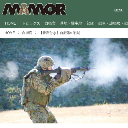
HOME
トピックス
自衛官
基地・駐屯地
部隊
戦車・護衛艦・
HOME
自衛官
【音声付き】自衛隊の戦闘の号令が超細かい！射撃の目標・距離・射ち方を的確に指示