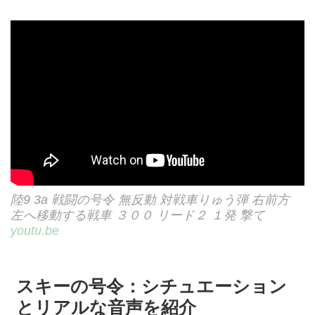
陸9 3a 戦闘の号令 無反動 対戦車りゅう弾 右前方
左へ移動する戦車 ３００ リード２ １発 撃て
youtu.be
スキーの号令：シチュエーション
とリアルな音声を紹介