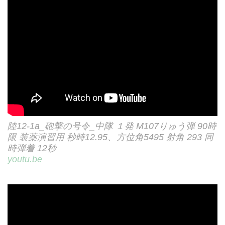
陸12-1a_砲撃の号令_中隊 １発 M107りゅう弾 90時
限 装薬演習用 秒時12.95、方位角5495 射角 293 同
時弾着 12秒
youtu.be