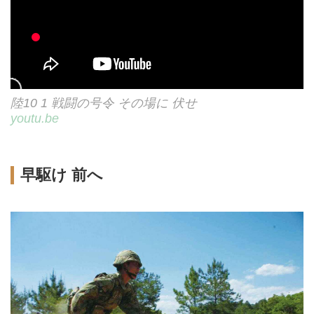
陸10 1 戦闘の号令 その場に 伏せ
youtu.be
早駆け 前へ