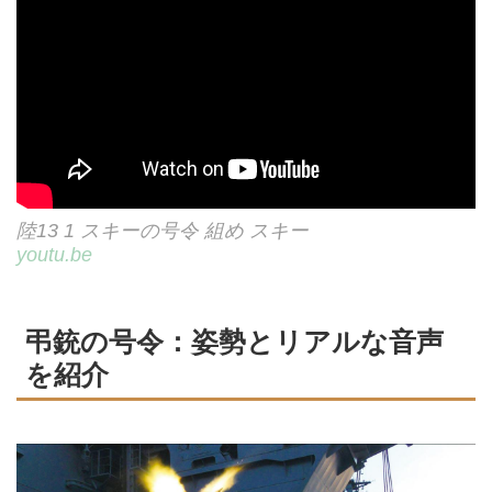
陸13 1 スキーの号令 組め スキー
youtu.be
弔銃の号令：姿勢とリアルな音声
を紹介