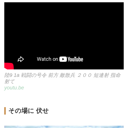
陸9 1a 戦闘の号令 前方 敵散兵 ２００ 短連射 指命
射て
youtu.be
その場に 伏せ