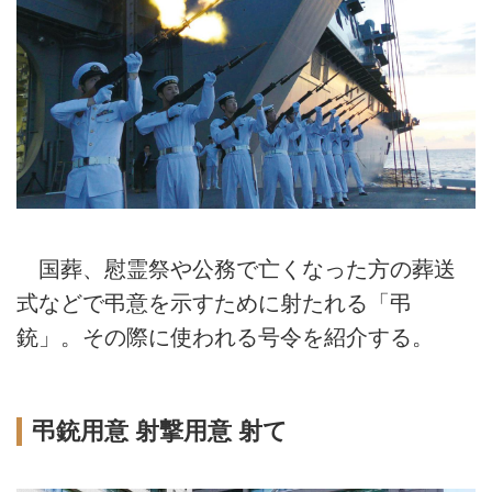
国葬、慰霊祭や公務で亡くなった方の葬送
式などで弔意を示すために射たれる「弔
銃」。その際に使われる号令を紹介する。
弔銃用意 射撃用意 射て