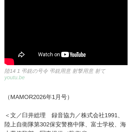
陸14 1 弔銃の号令 弔銃用意 射撃用意 射て
youtu.be
（MAMOR2026年1月号）
＜文／臼井総理 録音協力／株式会社1991、
陸上自衛隊第302保安警務中隊、富士学校、海