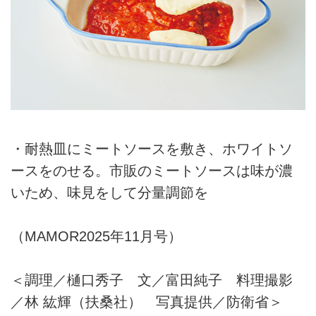
・耐熱皿にミートソースを敷き、ホワイトソ
ースをのせる。市販のミートソースは味が濃
いため、味見をして分量調節を
（MAMOR2025年11月号）
＜調理／樋口秀子 文／富田純子 料理撮影
／林 紘輝（扶桑社） 写真提供／防衛省＞