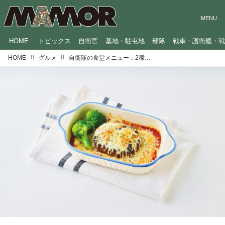
HOME
トピックス
自衛官
基地・駐屯地
部隊
戦車・護衛艦・
HOME
グルメ
自衛隊の食堂メニュー：2種類のソースでボリューム満点！「用賀ハンバーググラタン」（東京・用賀駐屯地）