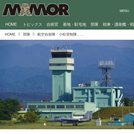
HOME
トピックス
自衛官
基地・駐屯地
部隊
戦車・護衛艦・
HOME
部隊
航空自衛隊「小松管制隊」のテーマソング！隊員の管制、整備技量の高さを表現する歌詞に注目