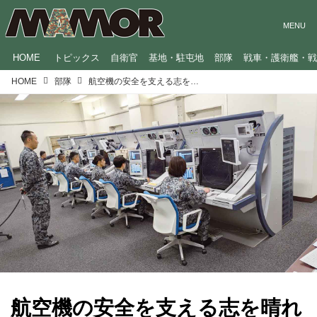
HOME
トピックス
自衛官
基地・駐屯地
部隊
戦車・護衛艦・
HOME
部隊
航空機の安全を支える志を晴れやかに歌う！航空自衛隊「芦屋管制隊」のテーマソング
航空機の安全を支える志を晴れ