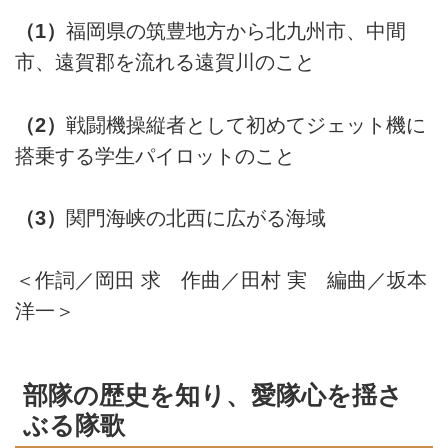
（1）
福岡県の筑豊地方から北九州市、中間
市、遠賀郡を流れる遠賀川のこと
（2）
戦闘機操縦者として初めてジェット機に
搭乗する学生パイロットのこと
（3）
関門海峡の北西に広がる海域
＜作詞／岡田 求 作曲／田村 実 編曲／坂本
洋一＞
部隊の歴史を知り、愛隊心を揺さ
ぶる隊歌