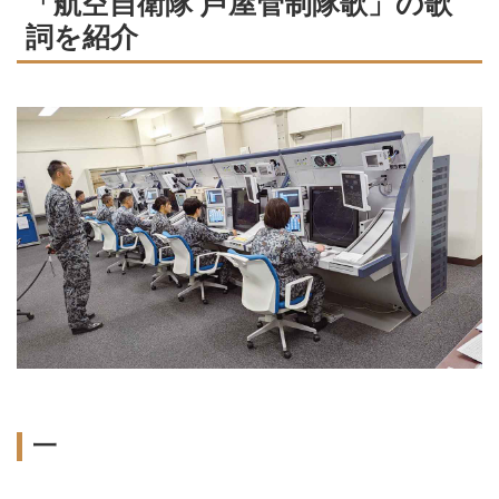
「航空自衛隊 芦屋管制隊歌」の歌
詞を紹介
一