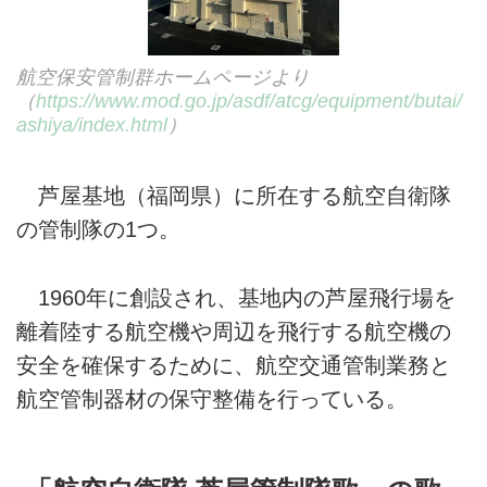
航空保安管制群ホームページより
（
https://www.mod.go.jp/asdf/atcg/equipment/butai/
ashiya/index.html
）
芦屋基地（福岡県）に所在する航空自衛隊
の管制隊の1つ。
1960年に創設され、基地内の芦屋飛行場を
離着陸する航空機や周辺を飛行する航空機の
安全を確保するために、航空交通管制業務と
航空管制器材の保守整備を行っている。