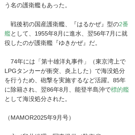
う名の護衛艦もあった。
戦後初の国産護衛艦、『はるかぜ』型の
2番
艦
として、1955年8月に進水、翌56年7月に就
役したのが護衛艦『ゆきかぜ』だ。
74年には「第十雄洋丸事件」（東京湾上で
LPGタンカーが衝突、炎上した）で海没処分
を行うため、砲撃を実施するなど活躍。85年
に除籍され、翌86年8月、能登半島沖で
標的艦
として海没処分された。
（MAMOR2025年9月号）