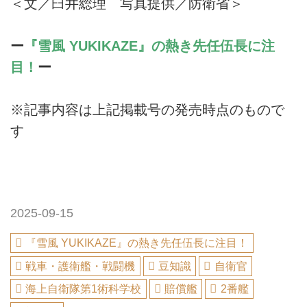
＜文／臼井総理 写真提供／防衛省＞
ー
『雪風 YUKIKAZE』の熱き先任伍長に注
目！
ー
※記事内容は上記掲載号の発売時点のもので
す
2025-09-15
『雪風 YUKIKAZE』の熱き先任伍長に注目！
戦車・護衛艦・戦闘機
豆知識
自衛官
海上自衛隊第1術科学校
賠償艦
2番艦