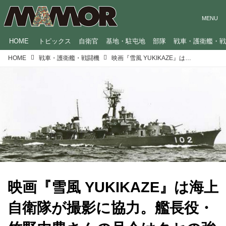
HOME
トピックス
自衛官
基地・駐屯地
部隊
戦車・護衛艦・
HOME
戦車・護衛艦・戦闘機
映画『雪風 YUKIKAZE』は海上自衛隊が撮影に協力。艦長役・竹野内豊さんの号令はクセの強い元艦長を参考にしていた⁉
映画『雪風 YUKIKAZE』は海上
自衛隊が撮影に協力。艦長役・