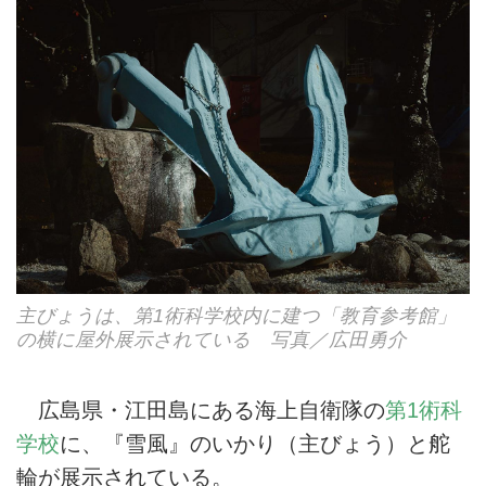
主びょうは、第1術科学校内に建つ「教育参考館」
の横に屋外展示されている 写真／広田勇介
広島県・江田島にある海上自衛隊の
第1術科
学校
に、『雪風』のいかり（主びょう）と舵
輪が展示されている。