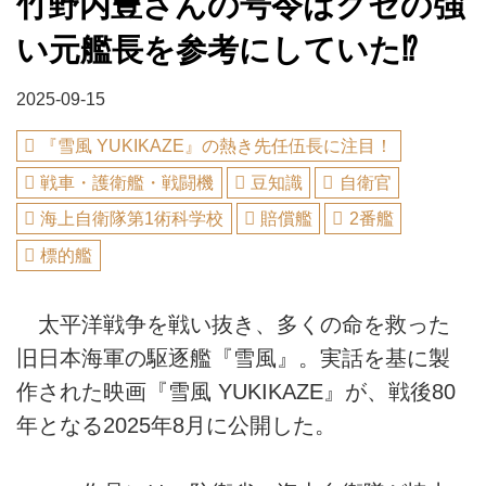
竹野内豊さんの号令はクセの強
い元艦長を参考にしていた⁉
2025-09-15
『雪風 YUKIKAZE』の熱き先任伍長に注目！
戦車・護衛艦・戦闘機
豆知識
自衛官
海上自衛隊第1術科学校
賠償艦
2番艦
標的艦
太平洋戦争を戦い抜き、多くの命を救った
旧日本海軍の駆逐艦『雪風』。実話を基に製
作された映画『雪風 YUKIKAZE』が、戦後80
年となる2025年8月に公開した。