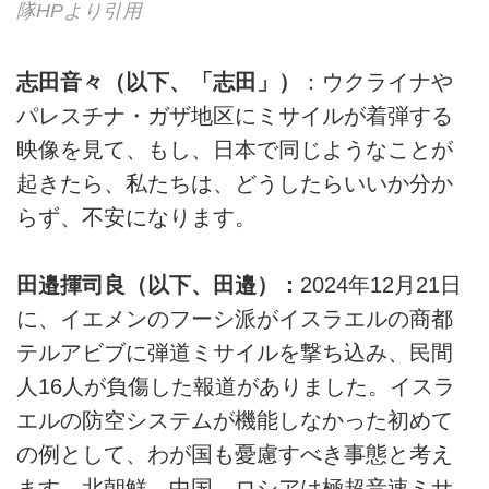
隊HPより引用
志田音々（以下、「志田」）
：ウクライナや
パレスチナ・ガザ地区にミサイルが着弾する
映像を見て、もし、日本で同じようなことが
起きたら、私たちは、どうしたらいいか分か
らず、不安になります。
田邉揮司良（以下、田邉）：
2024年12月21日
に、イエメンのフーシ派がイスラエルの商都
テルアビブに弾道ミサイルを撃ち込み、民間
人16人が負傷した報道がありました。イスラ
エルの防空システムが機能しなかった初めて
の例として、わが国も憂慮すべき事態と考え
ます。北朝鮮、中国、ロシアは極超音速ミサ