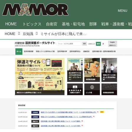
HOME
トピックス
自衛官
基地・駐屯地
部隊
戦車・護衛艦・
HOME
豆知識
ミサイルが日本に飛んで来たらどこに身を隠す？猶予は3～4分、元陸上自衛官のアドバイスは？