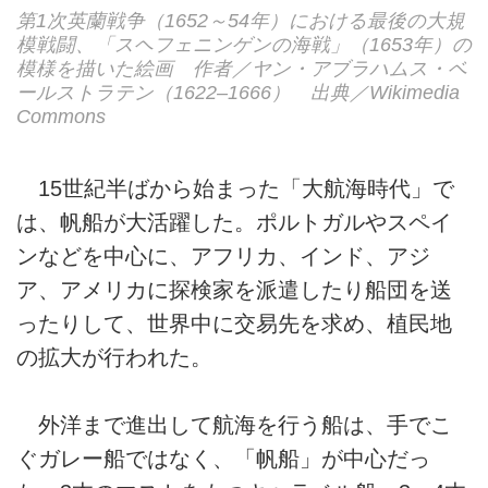
第1次英蘭戦争（1652～54年）における最後の大規
模戦闘、「スヘフェニンゲンの海戦」（1653年）の
模様を描いた絵画 作者／ヤン・アブラハムス・ベ
ールストラテン（1622–1666） 出典／Wikimedia
Commons
15世紀半ばから始まった「大航海時代」で
は、帆船が大活躍した。ポルトガルやスペイ
ンなどを中心に、アフリカ、インド、アジ
ア、アメリカに探検家を派遣したり船団を送
ったりして、世界中に交易先を求め、植民地
の拡大が行われた。
外洋まで進出して航海を行う船は、手でこ
ぐガレー船ではなく、「帆船」が中心だっ