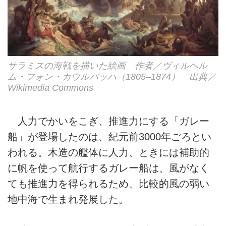
サラミスの海戦を描いた絵画 作者／ヴィルヘル
ム・フォン・カウルバッハ（1805–1874） 出典／
Wikimedia Commons
人力でかいをこぎ、推進力にする「ガレー
船」が登場したのは、紀元前3000年ごろとい
われる。木造の艦体に人力、ときには補助的
に帆を使って航行するガレー船は、風がなく
ても推進力を得られるため、比較的風の弱い
地中海で生まれ発展した。