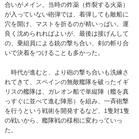
合いがメイン。当時の炸薬（炸裂する火薬）
が入っていない砲弾では、着弾しても敵船に
穴を開け、マストを折るのが精いっぱい。運
良く沈められればよいが、最後は接げんして
の、乗組員による銃の撃ち合い、剣の斬り合
いで決着をつけることも多かった。
時代が進むと、より砲の撃ち合いも洗練さ
れてきて、スペインの無敵艦隊を破ったイギ
リスの艦隊は、ガレオン船で単縦陣（艦を真
っすぐに並べて進む陣形）を組み、一斉砲撃
を行うという戦術を開発するなど、1隻対1隻
の戦いから、艦隊戦の様相に変わっていっ
た。