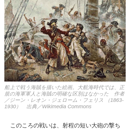
船上で戦う海賊を描いた絵画。大航海時代では、正
規の海軍軍人と海賊の明確な区別はなかった 作者
／ジーン・レオン・ジェローム・フェリス （1863-
1930） 出典／Wikimedia Commons
このころの戦いは、射程の短い大砲の撃ち