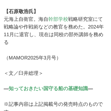
【石原敬浩氏】
元海上自衛官。海自
幹部学校
戦略研究室にて
戦略論や作戦術などの教官を務めた。2024年
11月に退官し、現在は同校の部外講師を務め
る
（MAMOR2025年3月号）
＜文／臼井総理＞
―
知っておきたい国守る船の基礎知識
―
※記事内容は上記掲載号の発売時点のもので