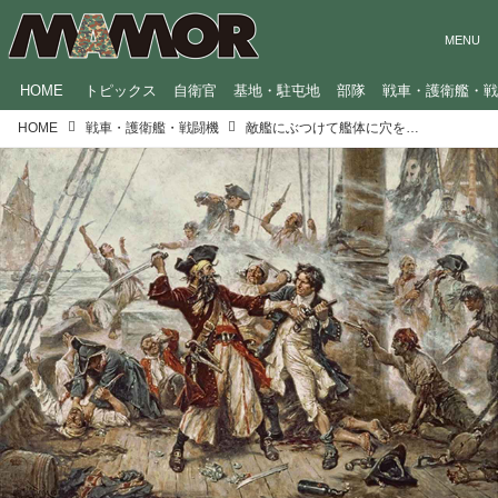
HOME
トピックス
自衛官
基地・駐屯地
部隊
戦車・護衛艦・
HOME
戦車・護衛艦・戦闘機
敵艦にぶつけて艦体に穴を開けて突撃！艦艇とその戦いの歴史を紹介【紀元前から18世紀ごろ編】