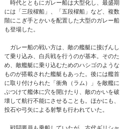
時代とともにガレー船は大型化し、最盛期
には「三段櫂船」、「五段櫂船」など、複数
階にこぎ手とかいを配置した大型のガレー船
も登場した。
ガレー船の戦い方は、敵の艦艇に接げんし
て乗り込み、白兵戦を行うのが基本。そのた
め、敵艦艇に乗り込むためのハシゴのような
ものが搭載された艦艇もあった。後には艦首
に取り付けられた「衝角（ラム）」を敵艦に
ぶつけて艦体に穴を開けたり、敵のかいを破
壊して航行不能にさせることも。ほかにも、
投石や弓矢による射撃も行われていた。
戦闘要員も乗船していたが、古代ギリシャ