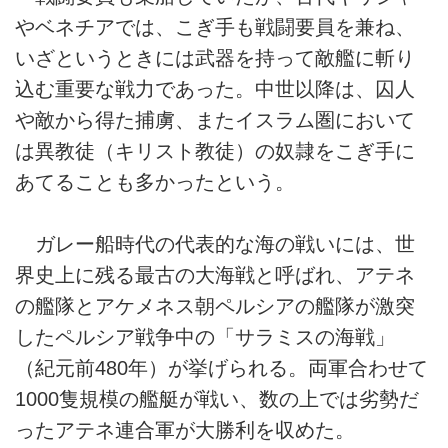
やベネチアでは、こぎ手も戦闘要員を兼ね、
いざというときには武器を持って敵艦に斬り
込む重要な戦力であった。中世以降は、囚人
や敵から得た捕虜、またイスラム圏において
は異教徒（キリスト教徒）の奴隷をこぎ手に
あてることも多かったという。
ガレー船時代の代表的な海の戦いには、世
界史上に残る最古の大海戦と呼ばれ、アテネ
の艦隊とアケメネス朝ペルシアの艦隊が激突
したペルシア戦争中の「サラミスの海戦」
（紀元前480年）が挙げられる。両軍合わせて
1000隻規模の艦艇が戦い、数の上では劣勢だ
ったアテネ連合軍が大勝利を収めた。