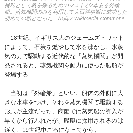
補助として帆を張るためのマストが2本ある外輪
船。蒸気機関のみを利用して大西洋横断に成功した
初めての船となった 出典／Wikimedia Commons
18世紀、イギリス人のジェームズ・ワット
によって、石炭を燃やして水を沸かし、水蒸
気の力で駆動する近代的な「蒸気機関」が開
発されると、蒸気機関を動力に使った船舶が
登場する。
当初は「外輪船」といい、船体の外側に大
きな水車をつけ、それを蒸気機関で駆動する
形式が主流だった。商船では蒸気船の導入が
早くから行われたが、艦艇に採用されるのは
遅く、19世紀中ごろになってから。