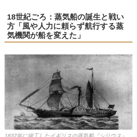
18世紀ごろ：蒸気船の誕生と戦い
方「風や人力に頼らず航行する蒸
気機関が船を変えた」
1837年に竣工したイギリスの蒸気船『シリウス』。