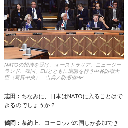
NATOの招待を受け、オーストラリア、ニュージー
ランド、韓国、EUとともに議論を行う中谷防衛大
臣（写真中央） 出典／防衛省HP
志田：
ちなみに、日本はNATOに入ることはで
きるのでしょうか？
鶴岡：
条約上、ヨーロッパの国しか参加でき