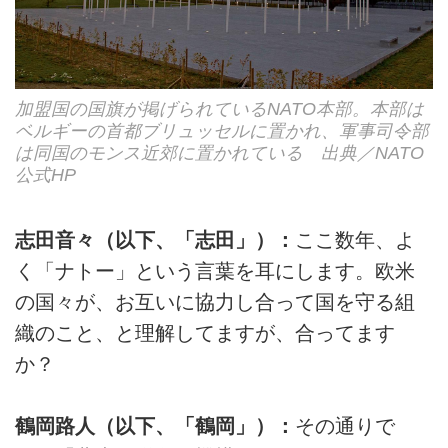
加盟国の国旗が掲げられているNATO本部。本部は
ベルギーの首都ブリュッセルに置かれ、軍事司令部
は同国のモンス近郊に置かれている 出典／NATO
公式HP
志田音々（以下、「志田」）：
ここ数年、よ
く「ナトー」という言葉を耳にします。欧米
の国々が、お互いに協力し合って国を守る組
織のこと、と理解してますが、合ってます
か？
鶴岡路人（以下、「鶴岡」）：
その通りで