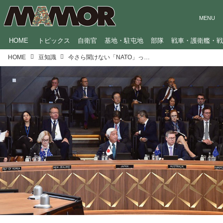
HOME
トピックス
自衛官
基地・駐屯地
部隊
戦車・護衛艦・
HOME
豆知識
今さら聞けない「NATO」ってなに？ ロシアに対する抑止力としても機能