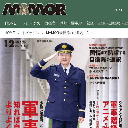
HOME
トピックス
自衛官
基地・駐屯地
部隊
戦車・護衛艦・
HOME
トピックス
MAMOR最新号のご案内：2024年12月号【巻頭特集：軍事階級を知れば自衛隊がよりよく分かる！】