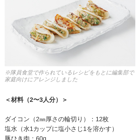
※隊員食堂で作られているレシピをもとに編集部で
家庭向けにアレンジしました
＜材料（2〜3人分）＞
ダイコン（2㎜厚さの輪切り）：12枚
塩水（水1カップに塩小さじ1を溶かす）
豚ひき肉：60g