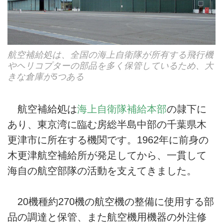
航空補給処は、全国の海上自衛隊が所有する飛行機
やヘリコプターの部品を多く保管しているため、大
きな倉庫が5つある
航空補給処は
海上自衛隊補給本部
の隷下に
あり、東京湾に臨む房総半島中部の千葉県木
更津市に所在する機関です。1962年に前身の
木更津航空補給所が発足してから、一貫して
海自の航空部隊の活動を支えてきました。
20機種約270機の航空機の整備に使用する部
品の調達と保管、また航空機用機器の外注修