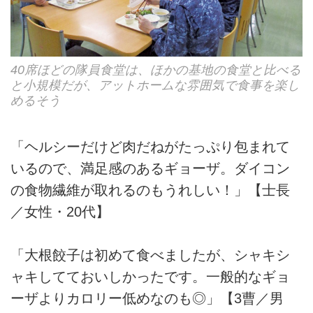
40席ほどの隊員食堂は、ほかの基地の食堂と比べる
と小規模だが、アットホームな雰囲気で食事を楽し
めるそう
「ヘルシーだけど肉だねがたっぷり包まれて
いるので、満足感のあるギョーザ。ダイコン
の食物繊維が取れるのもうれしい！」【士長
／女性・20代】
「大根餃子は初めて食べましたが、シャキシ
ャキしてておいしかったです。一般的なギョ
ーザよりカロリー低めなのも◎」【3曹／男