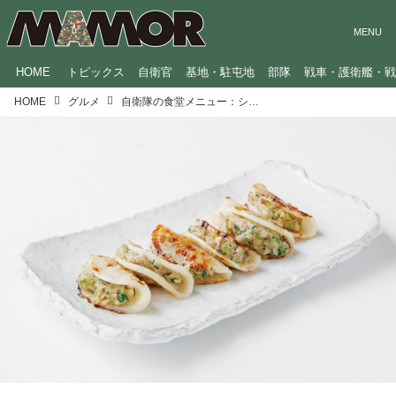
HOME
トピックス
自衛官
基地・駐屯地
部隊
戦車・護衛艦・
HOME
グルメ
自衛隊の食堂メニュー：シャキシャキ感がくせになる「大根餃子」（海上自衛隊・航空補給処）