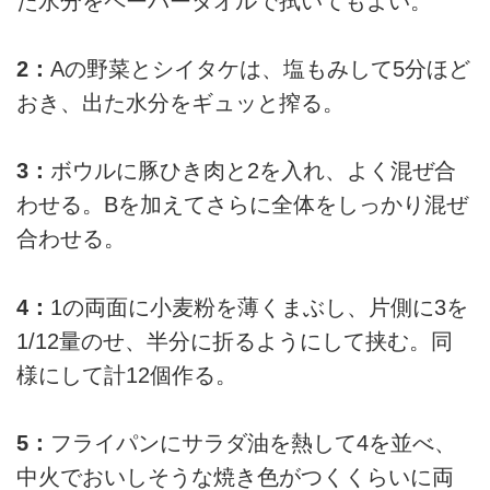
た水分をペーパータオルで拭いてもよい。
2：
Aの野菜とシイタケは、塩もみして5分ほど
おき、出た水分をギュッと搾る。
3：
ボウルに豚ひき肉と2を入れ、よく混ぜ合
わせる。Bを加えてさらに全体をしっかり混ぜ
合わせる。
4：
1の両面に小麦粉を薄くまぶし、片側に3を
1/12量のせ、半分に折るようにして挟む。同
様にして計12個作る。
5：
フライパンにサラダ油を熱して4を並べ、
中火でおいしそうな焼き色がつくくらいに両