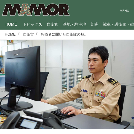
HOME
トピックス
自衛官
基地・駐屯地
部隊
戦車・護衛艦・
HOME
自衛官
転職者に聞いた自衛隊の魅力「スケールの大きい仕事に関われる」