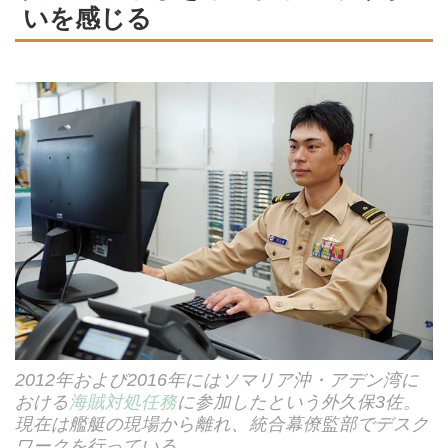
いを感じる
2012年および2016年にはソマリア沖・アデン湾に
おける
海賊対処任務
に参加したという外久保3佐。
現在は艦艇の現場から離れ、統合幕僚監部でデスク
ワークを行っている