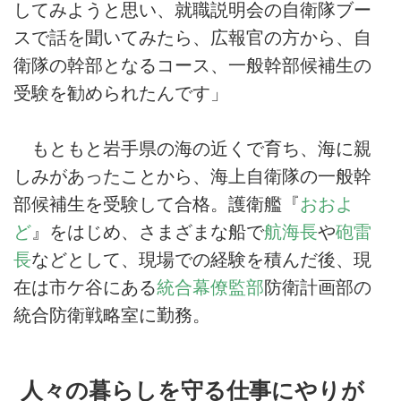
してみようと思い、就職説明会の自衛隊ブー
スで話を聞いてみたら、広報官の方から、自
衛隊の幹部となるコース、一般幹部候補生の
受験を勧められたんです」
もともと岩手県の海の近くで育ち、海に親
しみがあったことから、海上自衛隊の一般幹
部候補生を受験して合格。護衛艦『
おおよ
ど
』をはじめ、さまざまな船で
航海長
や
砲雷
長
などとして、現場での経験を積んだ後、現
在は市ケ谷にある
統合幕僚監部
防衛計画部の
統合防衛戦略室に勤務。
人々の暮らしを守る仕事にやりが