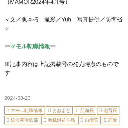
（MAMOR2024年4月号）
＜文／魚本拓 撮影／Yuh 写真提供／防衛省
＞
ー
マモル転職情報
ー
※記事内容は上記掲載号の発売時点のもので
す
2024-08-23
マモル転職情報
おおよど
航海長
砲雷長
統合幕僚監部
海賊対処任務
自衛官
部隊