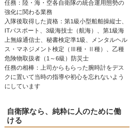
任務：陸・海・空各自衛隊の統合運用態勢の
強化に関わる業務
入隊後取得した資格：第1級小型船舶操縦士、
ITパスポート、3級海技士（航海）、第1級海
上無線通信士、秘書検定準1級、メンタルヘル
ス・マネジメント検定（Ⅲ種・Ⅱ種）、乙種
危険物取扱者（1～6級）防災士
任務の相棒：上司からもらった腕時計をデス
クに置いて当時の指導や初心を忘れないよう
にしています
自衛隊なら、純粋に人のために働
ける