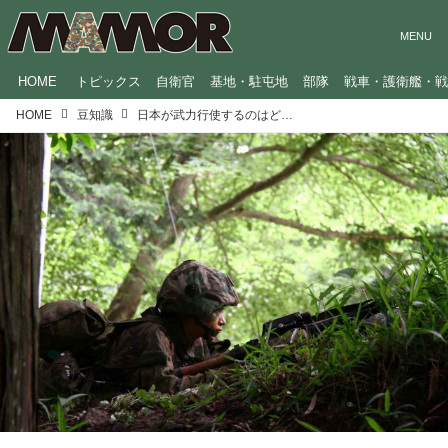
HOME
トピックス
自衛官
基地・駐屯地
部隊
戦車・護衛艦・
HOME
豆知識
日本が武力行使するのはどんな時？ 「個別的自衛権」と「集団的自衛権」の違い