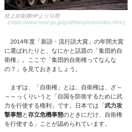
陸上自衛隊HPより引用
（
https://www.mod.go.jp/gsdf/fan/photo/index.html
）
2014年度「新語・流行語大賞」の年間大賞
に選ばれたりと、なにかと話題の「集団的自
衛権」。ここで「集団的自衛権ってなんな
の？」を見ておきましょう。
まずは、「自衛権」とは。自衛権は、ざ～
～～っくりいうと「自国を防衛するために武
力を行使する権利」です。日本では「
武力攻
撃事態
と
存立危機事態
のときにだけ、自衛権
を行使する」ことが認められています。