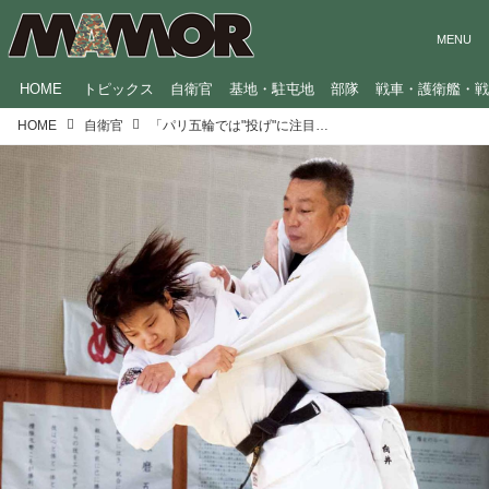
HOME
トピックス
自衛官
基地・駐屯地
部隊
戦車・護衛艦・
HOME
自衛官
「パリ五輪では"投げ"に注目して」柔道日本代表・新添左季 2等陸尉インタビュー