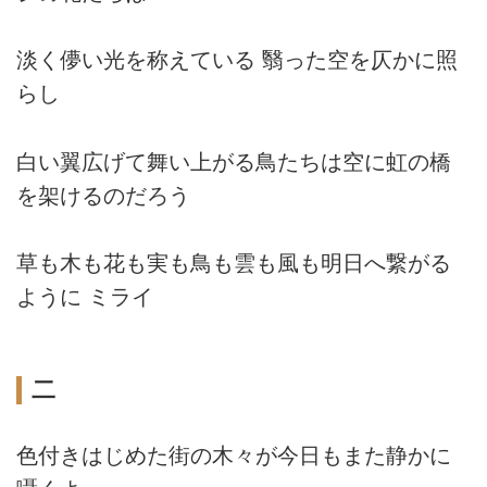
淡く儚い光を称えている 翳った空を仄かに照
らし
白い翼広げて舞い上がる鳥たちは空に虹の橋
を架けるのだろう
草も木も花も実も鳥も雲も風も明日へ繋がる
ように ミライ
二
色付きはじめた街の木々が今日もまた静かに