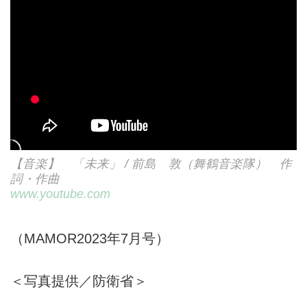
【音楽】 「未来」 / 前島 敦（舞鶴音楽隊） 作
詞・作曲
www.youtube.com
（MAMOR2023年7月号）
＜写真提供／防衛省＞