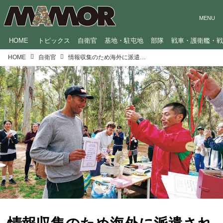
HOME
トピックス
自衛官
基地・駐屯地
部隊
戦車・護衛艦・
HOME
自衛官
情報収集のため海外に派遣される「防衛駐在官」 現地では家族のサポートも重要