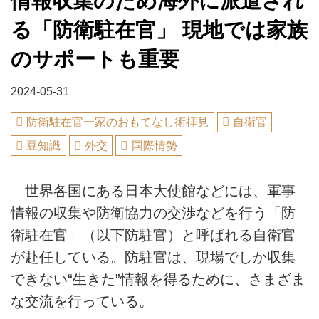
情報収集のため海外に派遣され
る「防衛駐在官」 現地では家族
のサポートも重要
2024-05-31
防衛駐在官一家のおもてなし術拝見
自衛官
豆知識
外交
国際情勢
世界各国にある日本大使館などには、軍事
情報の収集や防衛協力の交渉などを行う「防
衛駐在官」（以下防駐官）と呼ばれる自衛官
が赴任している。防駐官は、現場でしか収集
できない“生きた”情報を得るために、さまざま
な交流を行っている。