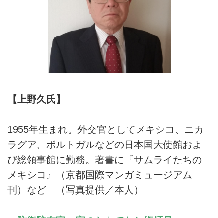
【上野久氏】
1955年生まれ。外交官としてメキシコ、ニカ
ラグア、ポルトガルなどの日本国大使館およ
び総領事館に勤務。著書に『サムライたちの
メキシコ』（京都国際マンガミュージアム
刊）など （写真提供／本人）