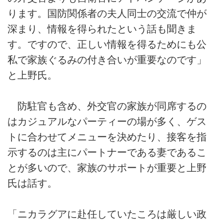
ります。国防関係者の夫人同士の交流で仲が
深まり、情報を得られたという話も聞きま
す。ですので、正しい情報を得るためにも公
私で家族ぐるみの付き合いが重要なのです」
と上野氏。
防駐官も含め、外交官の家族が同席するの
はカジュアルなパーティーの場が多く、ゲス
トに合わせてメニューを決めたり、接客を指
示するのは主にパートナーである妻であるこ
とが多いので、家族のサポートが重要と上野
氏は話す。
「ニカラグアに赴任していたころは厳しい政