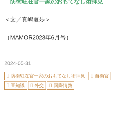
―
防衛駐在官一家のおもてなし術拝見
―
＜文／真嶋夏歩＞
（MAMOR2023年6月号）
2024-05-31
防衛駐在官一家のおもてなし術拝見
自衛官
豆知識
外交
国際情勢