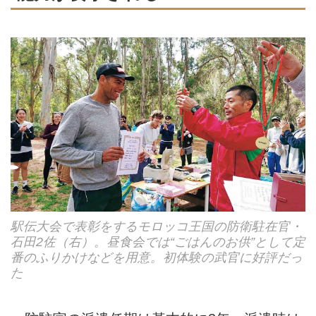
駅伝大会で表彰をするモロッコ王国の防衛駐在官・
石田2佐（右）。昼食会では“ごはんのお供”として定
番のふりかけなどを用意。初体験の武官に好評だっ
た