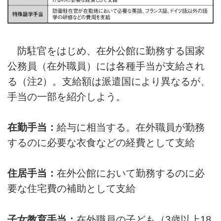
防駐官をはじめ、在外公館に勤務する国家
公務員（在外職員）には各種手当が支給され
る（注2）。支給額は派遣国により異なるが、
手当の一部を紹介しよう。
在勤手当：
給与に相当する。在外職員が勤務
するのに必要な衣食などの経費として支給
住居手当：
在外公館において勤務するのに必
要な住宅費の補助として支給
子女教育手当：
在外職員の子ども（3歳以上18