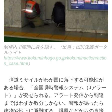
駅構内で隙間に身を隠す。（出典：国民保護ポータ
ルサイト
https://www.kokuminhogo.go.jp/kokuminaction/actio
n_case.html
）
弾道ミサイルがわが国に落下する可能性が
ある場合、「全国瞬時警報システム（Jアラー
ト）」が発せられる。アラート発信から到達
まではわずか数分しかない。警報が鳴ったら
建物や地下に避難する。爆風などからの直接