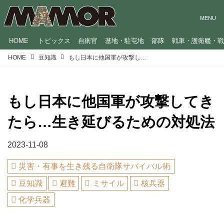
HOME
トピックス
自衛官
基地・駐屯地
部隊
戦車・護衛艦・
HOME
豆知識
もし日本に他国軍が攻撃してきたら…生き延びるための対処法
もし日本に他国軍が攻撃してき
たら…生き延びるための対処法
2023-11-08
災害・有事を生き残る自衛隊サバイバル術
豆知識
避難
ミサイル
核兵器
化学兵器