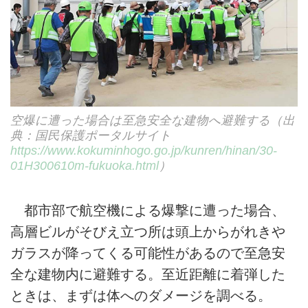
空爆に遭った場合は至急安全な建物へ避難する（出
典：国民保護ポータルサイト
https://www.kokuminhogo.go.jp/kunren/hinan/30-
01H300610m-fukuoka.html
）
都市部で航空機による爆撃に遭った場合、
高層ビルがそびえ立つ所は頭上からがれきや
ガラスが降ってくる可能性があるので至急安
全な建物内に避難する。至近距離に着弾した
ときは、まずは体へのダメージを調べる。